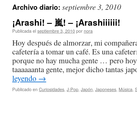
septiembre 3, 2010
Archivo diario:
¡Arashi! – 嵐! – ¡Arashiiiiii!
Publicada el
septiembre 3, 2010
por
nora
Hoy después de almorzar, mi compañera
cafetería a tomar un café. Es una cafete
porque no hay mucha gente … pero hoy 
taaaaaanta gente, mejor dicho tantas j
leyendo
→
Publicado en
Curiosidades
,
J-Pop
,
Japón
,
Japoneses
,
Música
,