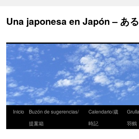
Una japonesa en Japón
Inicio
Buzón de sugerencias/
Calendario/歳
Grull
提案箱
時記
羽鶴