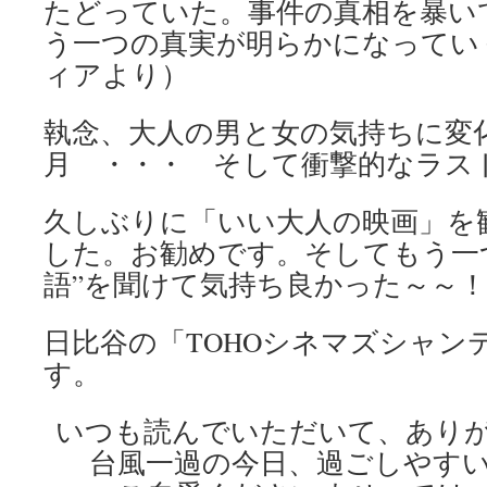
たどっていた。事件の真相を暴い
う一つの真実が明らかになってい
ィアより）
執念、大人の男と女の気持ちに変
月 ・・・ そして衝撃的なラス
久しぶりに「いい大人の映画」を
した。お勧めです。そしてもう一
語”を聞けて気持ち良かった～～
日比谷の「TOHOシネマズシャン
す。
いつも読んでいただいて、あり
台風一過の今日、過ごしやす