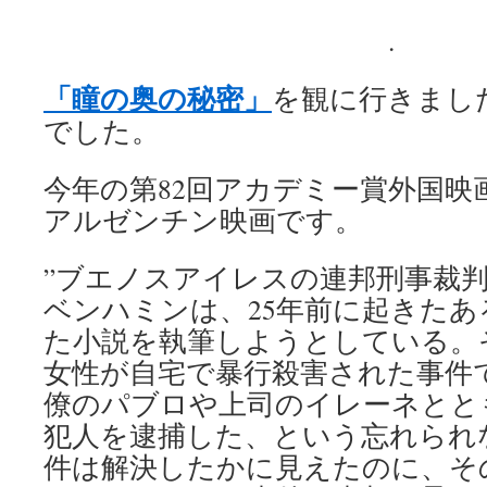
.
「瞳の奥の秘密」
を観に行きまし
でした。
今年の第82回アカデミー賞外国映
アルゼンチン映画です。
”ブエノスアイレスの連邦刑事裁
ベンハミンは、25年前に起きた
た小説を執筆しようとしている。
女性が自宅で暴行殺害された事件
僚のパブロや上司のイレーネとと
犯人を逮捕した、という忘れられ
件は解決したかに見えたのに、そ