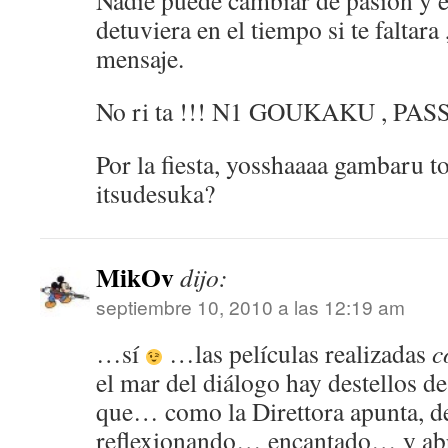
Nadie puede cambiar de pasion y e
detuviera en el tiempo si te faltara
mensaje.
No ri ta !!! N1 GOUKAKU , PA
Por la fiesta, yosshaaaa gambaru to
itsudesuka?
MikOv
dijo:
septiembre 10, 2010 a las 12:19 am
…sí
…las películas realizadas
c
el mar del diálogo hay destellos d
que… como la Direttora apunta, d
reflexionando… encantado… y abr