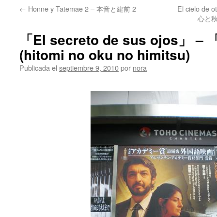
←
Honne y Tatemae 2 – 本音と建前 2
El cielo de 
心と秋の空
「El secreto de sus ojos
(hitomi no oku no himitsu)
Publicada el
septiembre 9, 2010
por
nora