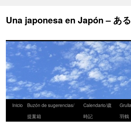
Una japonesa en Japón
Inicio
Buzón de sugerencias/
Calendario/歳
Grull
提案箱
時記
羽鶴