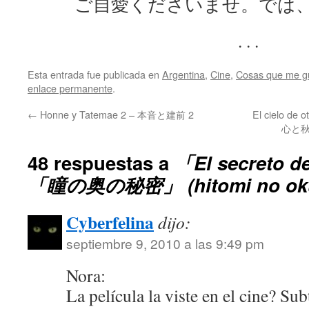
ご自愛くださいませ。では
. . .
Esta entrada fue publicada en
Argentina
,
Cine
,
Cosas que me g
enlace permanente
.
←
Honne y Tatemae 2 – 本音と建前 2
El cielo de 
心と秋の空
48 respuestas a
「El secreto d
「瞳の奥の秘密」 (hitomi no oku 
Cyberfelina
dijo:
septiembre 9, 2010 a las 9:49 pm
Nora:
La película la viste en el cine? Su