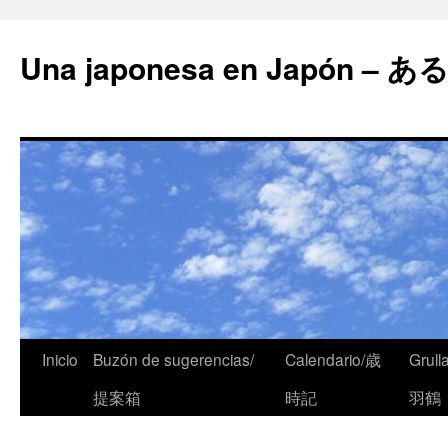
Una japonesa en Japón
Inicio
Buzón de sugerencias/
Calendario/歳
Grull
提案箱
時記
羽鶴