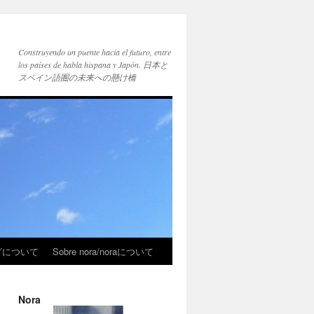
Construyendo un puente hacia el futuro, entre
los países de habla hispana y Japón. 日本と
スペイン語圏の未来への懸け橋
ブログについて
Sobre nora/noraについて
Nora