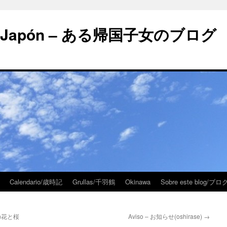
 en Japón – ある帰国子女のブログ
Calendario/歳時記
Grullas/千羽鶴
Okinawa
Sobre este blog/
ンドの花と桜
Aviso – お知らせ(oshirase)
→