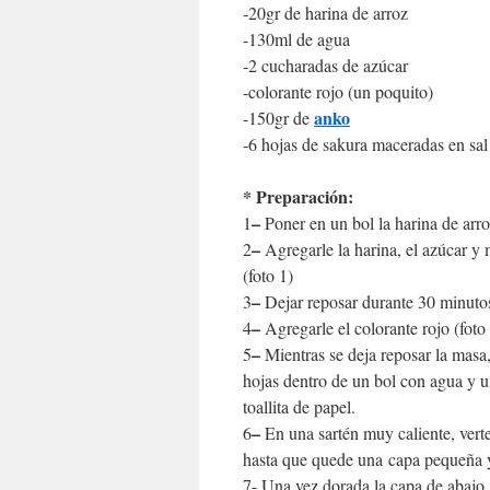
-20gr de harina de arroz
-130ml de agua
-2 cucharadas de azúcar
-colorante rojo (un poquito)
anko
-150gr de
-6 hojas de sakura maceradas en sal
* Preparación:
–
1
Poner en un bol la harina de arr
–
2
Agregarle la harina, el azúcar y
(foto 1)
–
3
Dejar reposar durante 30 minuto
–
4
Agregarle el colorante rojo (foto
–
5
Mientras se deja reposar la masa,
hojas dentro de un bol con agua y u
toallita de papel.
–
6
En una sartén muy caliente, verte
hasta que quede una capa pequeña y
7- Una vez dorada la capa de abajo, 