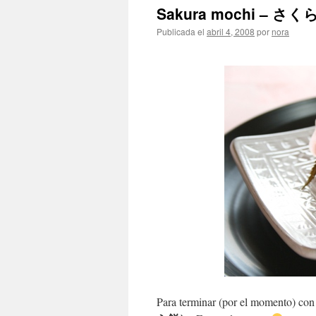
Sakura mochi – さく
Publicada el
abril 4, 2008
por
nora
Para terminar (por el momento) con 