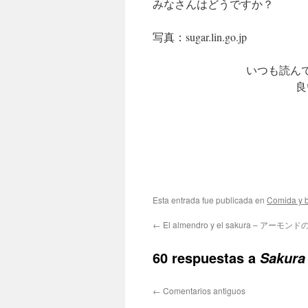
みなさんはどうですか？
写真：sugar.lin.go.jp
いつも読ん
良
Esta entrada fue publicada en
Comida y 
←
El almendro y el sakura – アーモ
60 respuestas a
Sakur
←
Comentarios antiguos