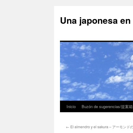
Una japonesa
Inicio
Buzón de sugerencias/提案箱
←
El almendro y el sakura – アーモ