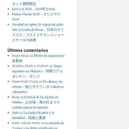
カット期間限定
nora y el 2018 – 2018年とnora
Felices Fiestas 2018 – クリスマス
2018
Navidad en Japón: El origen del pollo
frito y la tarta de fresas – 日本のクリ
スマス：フライドチキンとショー
とケーキの由来
Últimos comentarios
Roger Rojas
en
Buzón de sugerencias/
提案箱
MARIA ELENA PABON
en
Tango
argentino en Okinawa – 沖縄でアル
ゼンチン・タンゴ
María Sofía Chalar
en
El sakura y las
cerezas – 桜とサクランボ (sakura to
sakuranbo)
Borja
en
Festival de los faroles en
Odaiba – お台場・海の灯まつり
(odaiba umi no hi matsuri)
fortu
en
La espiga de arroz y la
humildad – 稲穂と謙虚
Pablo Alfredo Padín
en
La moneda de
5 yenes y su doble significado en