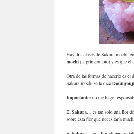
Hay dos clases de Sakura mochi: e
mochi
(la primera foto) y es que el
Otra de las formas de hacerlo es el 
Doumyouj
Sakura mochi se le dice
Importante:
no me hago responsabl
Sakura
El
… es tan solo una flor d
sobre esta flor que necesitaría much
Sakura
El
… una flor efímera y de