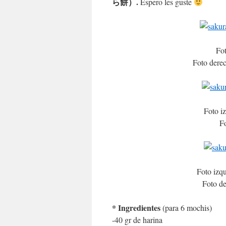
ら餅）.
Espero les guste
Fot
Foto derec
Foto iz
Fo
Foto izqu
Foto de
* Ingredientes
(para 6 mochis)
-40 gr de harina