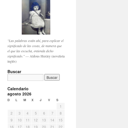
"Las palabras están ahí, para explicar el
significado de las cosas, de manera que
el que las escucha, entienda dicho
significado."
— Aldous Huxley (novelista
inglés)
Buscar
Calendario
agosto 2026
D
L
M
X
J
V
S
1
2
3
4
5
6
7
8
9
10
11
12
13
14
15
16
17
18
19
20
21
22