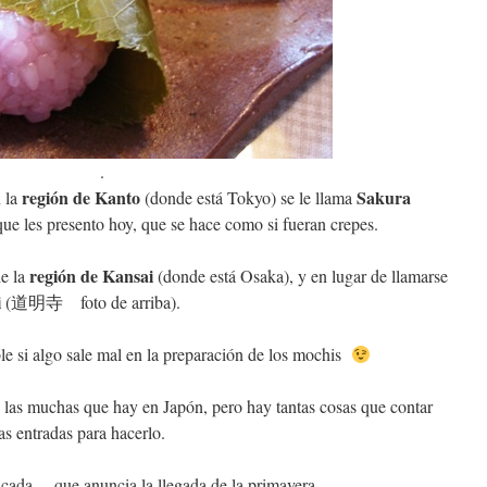
.
región de Kanto
Sakura
n la
(donde está Tokyo) se le llama
 que les presento hoy, que se hace como si fueran crepes.
región de Kansai
de la
(donde está Osaka), y en lugar de llamarse
i
(道明寺 foto de arriba).
e si algo sale mal en la preparación de los mochis
e las muchas que hay en Japón, pero hay tantas cosas que contar
as entradas para hacerlo.
licada… que anuncia la llegada de la primavera…