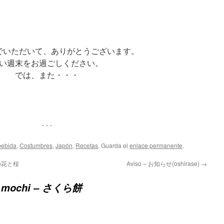
でいただいて、ありがとうございます。
い週末をお過ごしください。
では、また・・・
. . .
bebida
,
Costumbres
,
Japón
,
Recetas
. Guarda el
enlace permanente
.
ンドの花と桜
Aviso – お知らせ(oshirase)
→
a mochi – さくら餅