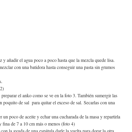
oz y añadir el agua poco a poco hasta que la mezcla quede lisa.
 mezclar con una batidora hasta conseguir una pasta sin grumos
s.
 2)
 preparar el anko como se ve en la foto 3. También sumergir las
n poquito de sal para quitar el exceso de sal. Secarlas con una
r un poco de aceite y echar una cucharada de la masa y repartirla
 fina de 7 a 10 cm más o menos (foto 4)
con la ayuda de una espátula darle la vuelta para dorar la otra