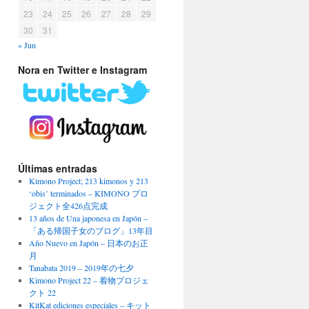
23
24
25
26
27
28
29
30
31
« Jun
Nora en Twitter e Instagram
Últimas entradas
Kimono Project; 213 kimonos y 213
‘obis’ terminados – KIMONO プロ
ジェクト全426点完成
13 años de Una japonesa en Japón –
「ある帰国子女のブログ」13年目
Año Nuevo en Japón – 日本のお正
月
Tanabata 2019 – 2019年の七夕
Kimono Project 22 – 着物プロジェ
クト 22
KitKat ediciones especiales – キット