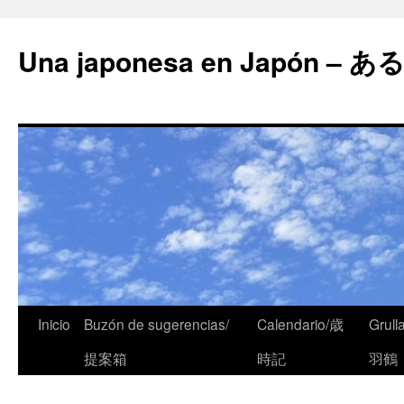
Una japonesa en Japón
Inicio
Buzón de sugerencias/
Calendario/歳
Grull
提案箱
時記
羽鶴