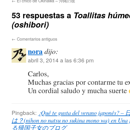
←
El chico de Okinawa – 沖縄の彼
53 respuestas a
Toallitas hú
(oshibori)
←
Comentarios antiguos
nora
dijo:
abril 3, 2014 a las 6:36 pm
Carlos,
Muchas gracias por contarme tu ex
Un cordial saludo y mucha suerte
Pingback:
¿Qué te gusta del verano jap
は？(nihon no natsu no sukina mono wa) en Un
る帰国子女のブログ