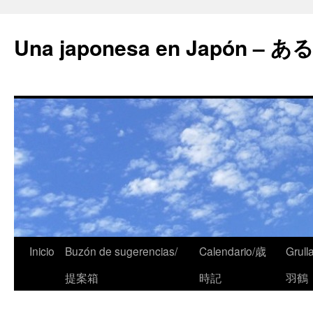
Una japonesa en Japón
Inicio
Buzón de sugerencias/
Calendario/歳
Grull
提案箱
時記
羽鶴