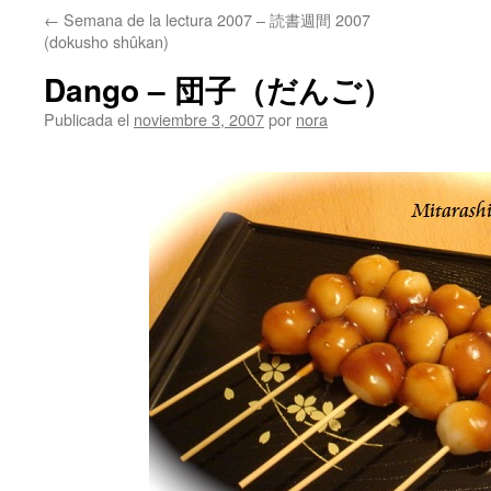
←
Semana de la lectura 2007 – 読書週間 2007
(dokusho shûkan)
Dango – 団子（だんご）
Publicada el
noviembre 3, 2007
por
nora