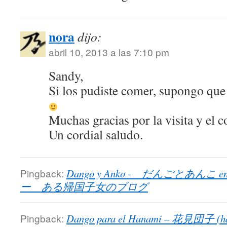
nora
dijo:
abril 10, 2013 a las 7:10 pm
Sandy,
Si los pudiste comer, supongo que
Muchas gracias por la visita y el 
Un cordial saludo.
Pingback:
Dango y Anko - だんごとあんこ en Un
ー ある帰国子女のブログ
Pingback:
Dango para el Hanami – 花見団子 (ha