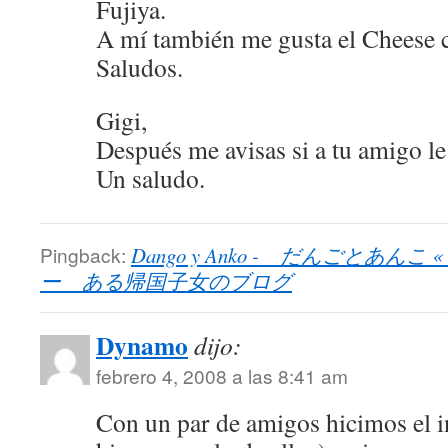
Fujiya.
A mí también me gusta el Cheese 
Saludos.
Gigi,
Después me avisas si a tu amigo le 
Un saludo.
Pingback:
Dango y Anko - だんごとあんこ « Una
ー ある帰国子女のブログ
Dynamo
dijo:
febrero 4, 2008 a las 8:41 am
Con un par de amigos hicimos el i