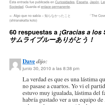
Esta entrada fue publicada en
Curiosidades
,
España
,
Japón
,
La
Sociedad
. Guarda el
enlace permanente
.
←
Algo que no sabía – 知らなかったこと
「The Cov
(shiranakatta koto)
60 respuestas a
¡Gracias a los
サムライブルーありがとう！
Dave
dijo:
junio 30, 2010 a las 8:38 pm
La verdad es que es una lástima qu
no pasase a cuartos. Yo vi el parti
estuvo muy igualada, lástima del fa
habría gustado ver a un equipo de 