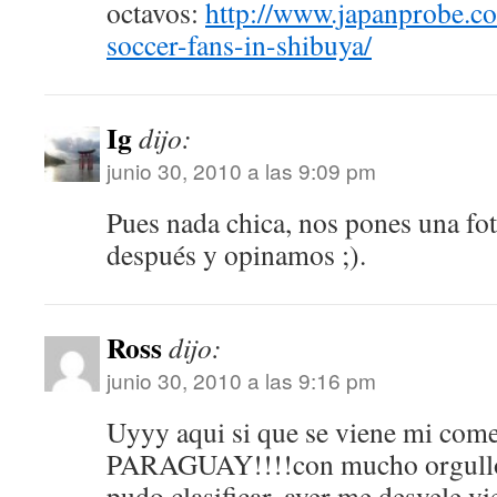
octavos:
http://www.japanprobe.c
soccer-fans-in-shibuya/
Ig
dijo:
junio 30, 2010 a las 9:09 pm
Pues nada chica, nos pones una fot
después y opinamos ;).
Ross
dijo:
junio 30, 2010 a las 9:16 pm
Uyyy aqui si que se viene mi c
PARAGUAY!!!!con mucho orgullo
pudo clasificar, ayer me desvele vi