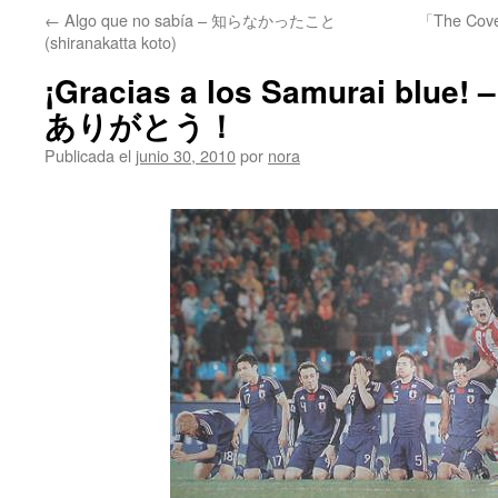
←
Algo que no sabía – 知らなかったこと
「The Cov
(shiranakatta koto)
¡Gracias a los Samurai bl
ありがとう！
Publicada el
junio 30, 2010
por
nora