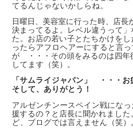
てるんじゃないかしらね。
日曜日、美容室に行った時、店長
決まってるよ。レベル違うって」
た。お店の若い子とたちかけをし
ったらアフロヘアーにすると言っ
が ・・・その頭をみるのは四年
してます（笑）。
「サムライジャパン」 ・・・お
そして、ありがとう！
アルゼンチンースペイン戦になっ
援するの？と店長に聞かれました
ど、ブログでは言えません（笑）