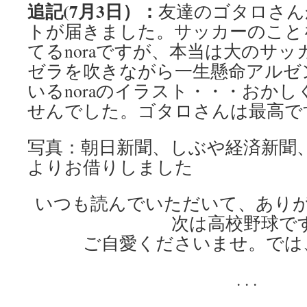
追記(7月3日）：
友達のゴタロさん
トが届きました。サッカーのこと
てるnoraですが、本当は大のサ
ゼラを吹きながら一生懸命アルゼ
いるnoraのイラスト・・・おか
せんでした。ゴタロさんは最高で
写真：朝日新聞、しぶや経済新聞
よりお借りしました
いつも読んでいただいて、あり
次は高校野球です
ご自愛くださいませ。では
. . .