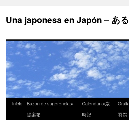
Una japonesa en Japón
Inicio
Buzón de sugerencias/
Calendario/歳
Grull
提案箱
時記
羽鶴