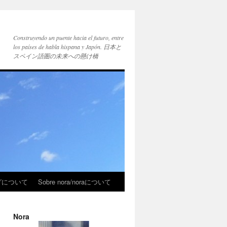
Construyendo un puente hacia el futuro, entre
los países de habla hispana y Japón. 日本と
スペイン語圏の未来への懸け橋
ブログについて
Sobre nora/noraについて
Nora