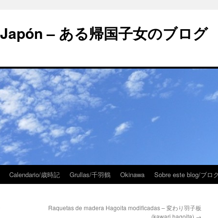
 en Japón – ある帰国子女のブログ
Calendario/歳時記
Grullas/千羽鶴
Okinawa
Sobre este blog/
9
Raquetas de madera Hagoita modificadas – 変わり羽子板
(kawari hagoita)
→