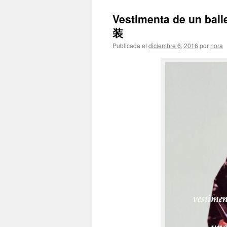
Vestimenta de un ba
装
Publicada el
diciembre 6, 2016
por
nora