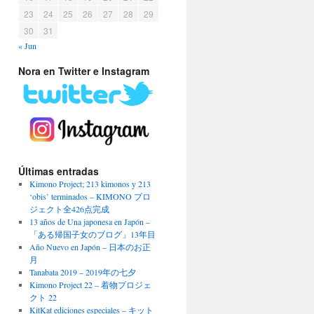
23
24
25
26
27
28
29
30
31
« Jun
Nora en Twitter e Instagram
Últimas entradas
Kimono Project; 213 kimonos y 213
‘obis’ terminados – KIMONO プロ
ジェクト全426点完成
13 años de Una japonesa en Japón –
「ある帰国子女のブログ」13年目
Año Nuevo en Japón – 日本のお正
月
Tanabata 2019 – 2019年の七夕
Kimono Project 22 – 着物プロジェ
クト 22
KitKat ediciones especiales – キット