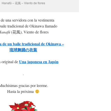
Hanafū – 花風 – Viento de flores
 de una servidora con la vestimenta
baile tradicional de Okinawa llamado
Hanafū
(花風), Viento de flores
a de un baile tradicional de Okinawa –
琉球舞踊の衣装
Una japonesa en Japón
 original de
.
Muchísimas gracias por leerme.
Hasta la próxima