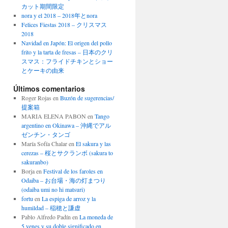
カット期間限定
nora y el 2018 – 2018年とnora
Felices Fiestas 2018 – クリスマス
2018
Navidad en Japón: El origen del pollo
frito y la tarta de fresas – 日本のクリ
スマス：フライドチキンとショー
とケーキの由来
Últimos comentarios
Roger Rojas
en
Buzón de sugerencias/
提案箱
MARIA ELENA PABON
en
Tango
argentino en Okinawa – 沖縄でアル
ゼンチン・タンゴ
María Sofía Chalar
en
El sakura y las
cerezas – 桜とサクランボ (sakura to
sakuranbo)
Borja
en
Festival de los faroles en
Odaiba – お台場・海の灯まつり
(odaiba umi no hi matsuri)
fortu
en
La espiga de arroz y la
humildad – 稲穂と謙虚
Pablo Alfredo Padín
en
La moneda de
5 yenes y su doble significado en