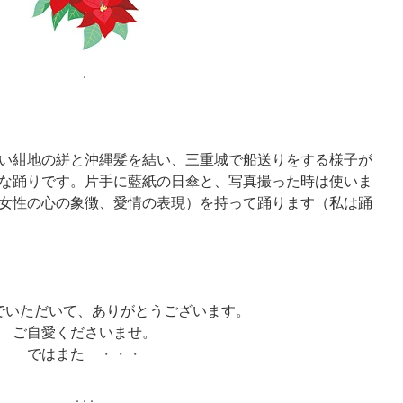
.
い紺地の絣と沖縄髪を結い、三重城で船送りをする様子が
な踊りです。片手に藍紙の日傘と、写真撮った時は使いま
女性の心の象徴、愛情の表現）を持って踊ります（私は踊
でいただいて、ありがとうございます。
ご自愛くださいませ。
ではまた ・・・
. . .