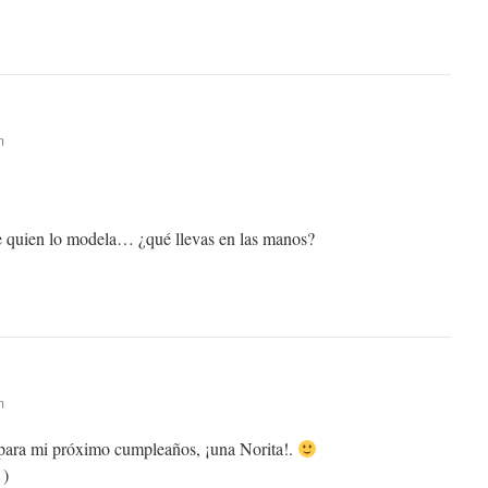
m
de quien lo modela… ¿qué llevas en las manos?
m
 para mi próximo cumpleaños, ¡una Norita!.
)