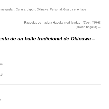
 me gustan
,
Cultura
,
Japón
,
Okinawa
,
Personal
. Guarda el
enlace
9
Raquetas de madera Hagoita modificadas – 変わり羽子板
(kawari hagoita)
→
nta de un baile tradicional de Okinawa –
pm
<3
m