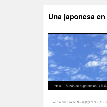
Una japonesa
Inicio
Buzón de sugerencias/提案箱
←
Kimono Project 9 – 着物プロジェクト 