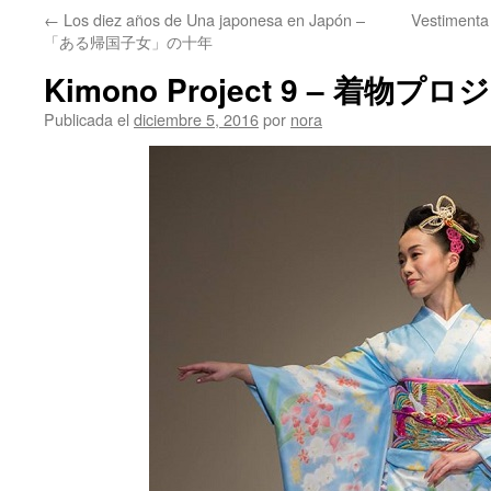
←
Los diez años de Una japonesa en Japón –
Vestimenta 
「ある帰国子女」の十年
Kimono Project 9 – 着物プ
Publicada el
diciembre 5, 2016
por
nora