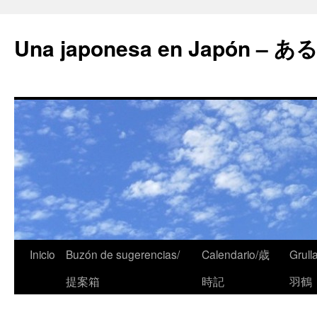
Una japonesa en Japón
Inicio
Buzón de sugerencias/
Calendario/歳
Grull
提案箱
時記
羽鶴