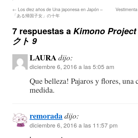
←
Los diez años de Una japonesa en Japón –
Vestimenta 
「ある帰国子女」の十年
7 respuestas a
Kimono Proje
クト 9
LAURA
dijo:
diciembre 6, 2016 a las 5:05 am
Que belleza! Pajaros y flores, una
medida.
remorada
dijo:
diciembre 6, 2016 a las 11:57 pm