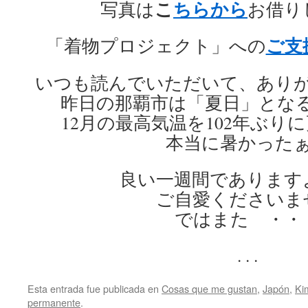
こ
ちらから
写真は
お借り
ご支
「着物プロジェクト」への
いつも読んでいただいて、あり
昨日の那覇市は「夏日」となる2
12月の最高気温を102年ぶり
本当に暑かった
良い一週間であります
ご自愛くださいま
ではまた ・・
. . .
Esta entrada fue publicada en
Cosas que me gustan
,
Japón
,
Ki
permanente
.