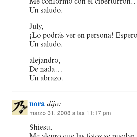
Me conformo con el ciberturron…
Un saludo.
July,
¡Lo podrás ver en persona! Espero
Un saludo.
alejandro,
De nada…
Un abrazo.
nora
dijo:
marzo 31, 2008 a las 11:17 pm
Shiesu,
Me alegro que las fotos se puedan 