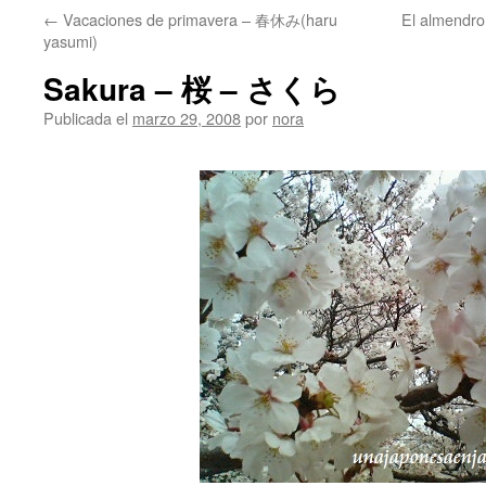
←
Vacaciones de primavera – 春休み(haru
El almend
yasumi)
Sakura – 桜 – さくら
Publicada el
marzo 29, 2008
por
nora