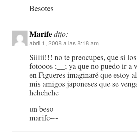
Besotes
Marife
dijo:
abril 1, 2008 a las 8:18 am
Siiiii!!! no te preocupes, que si l
fotooos ;__; ya que no puedo ir a v
en Figueres imaginaré que estoy al
mis amigos japoneses que se vengan
hehehehe
un beso
marife~~