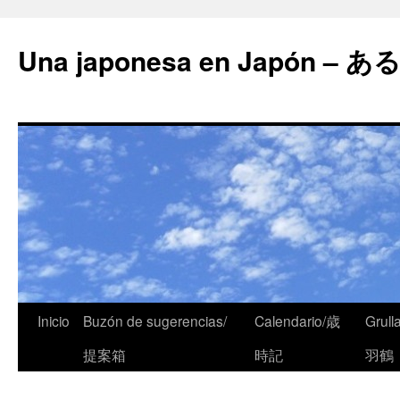
Una japonesa en Japón
Inicio
Buzón de sugerencias/
Calendario/歳
Grull
提案箱
時記
羽鶴