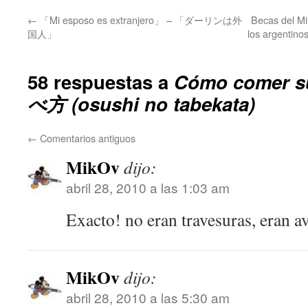
←
「Mi esposo es extranjero」 – 「ダーリンは外
Becas del Mi
国人」
los argen
58 respuestas a
Cómo comer 
べ方 (osushi no tabekata)
←
Comentarios antiguos
MikOv
dijo:
abril 28, 2010 a las 1:03 am
Exacto! no eran travesuras, eran a
MikOv
dijo:
abril 28, 2010 a las 5:30 am