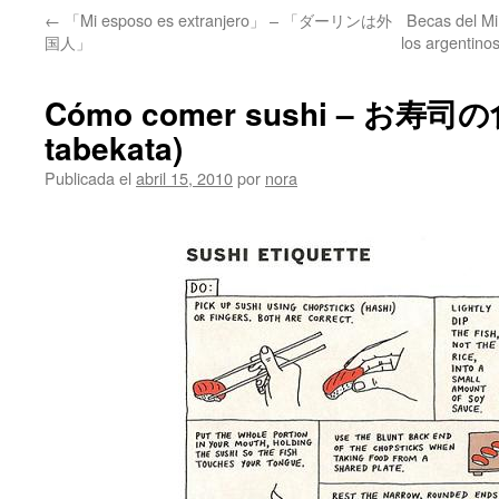
←
「Mi esposo es extranjero」 – 「ダーリンは外
Becas del Mi
国人」
los argen
Cómo comer sushi – お寿司の
tabekata)
Publicada el
abril 15, 2010
por
nora