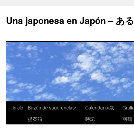
Una japonesa en Japón
Inicio
Buzón de sugerencias/
Calendario/歳
Grull
提案箱
時記
羽鶴