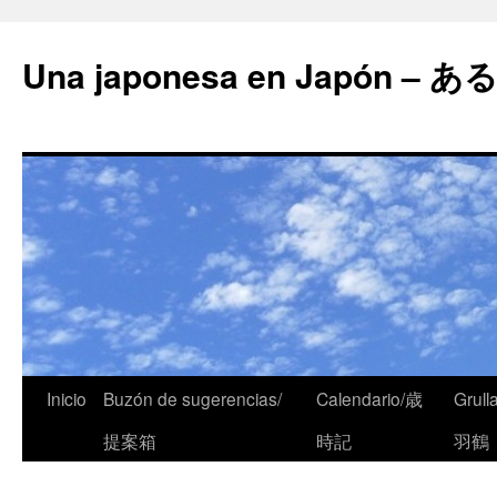
Una japonesa en Japón
Inicio
Buzón de sugerencias/
Calendario/歳
Grull
提案箱
時記
羽鶴