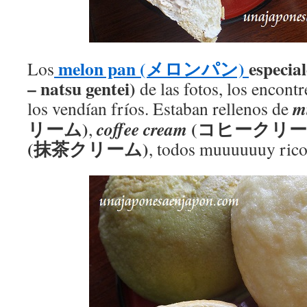
melon pan (メロンパン)
especi
Los
– natsu gentei)
de las fotos, los encont
m
los vendían fríos. Estaban rellenos de
リーム)
(コヒークリ
coffee cream
,
(抹茶クリーム)
, todos muuuuuuy ric