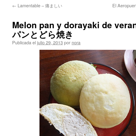
←
Lamentable – 痛ましい
El Aeropu
Melon pan y dorayaki de v
パンとどら焼き
Publicada el
julio 29, 2013
por
nora