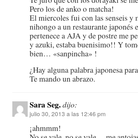
Pero los de anko o matcha!
El miercoles fui con las senseis 
nihongo a un restaurante japonés
pertenece a AJA y de postre me pe
y azuki, estaba buenisimo!! Y tome,
bien… «sanpincha» !
¿Hay alguna palabra japonesa para
Te mando un abrazo.
Sara Seg.
dijo:
julio 30, 2013 a las 12:46 pm
¡ahmmm!
No se vale, no se vale… me antoja