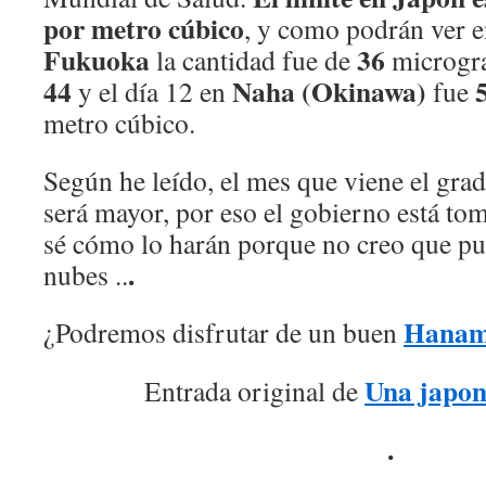
por metro cúbico
, y como podrán ver en
Fukuoka
36
la cantidad fue de
microgr
44
Naha (Okinawa)
y el día 12 en
fue
metro cúbico.
Según he leído, el mes que viene el gr
será mayor, por eso el gobierno está t
sé cómo lo harán porque no creo que pu
.
nubes ..
Hanam
¿Podremos disfrutar de un buen
Una japon
Entrada original de
.