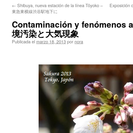
←
Shibuya, nueva estación de la línea Tôyoko –
Exposición
東急東横線渋谷駅地下に
Contaminación y fenómenos a
境汚染と大気現象
Publicada el
marzo 18, 2013
por
nora