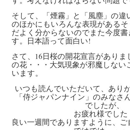
す。考えなければならない問題で
そして、「煙霧」と「風塵」の違
のほかにもいろんな表現があるそ
だよく分からないのでまた今度書
す。日本語って面白い!
さて、16日桜の開花宣言がありま
の花・・・大気現象が邪魔しない
います。
いつも読んでいただいて、あり
「侍ジャパンナイン」のみなさ
でしたが、
お疲れ様でした
良い一週間でありますように、ご