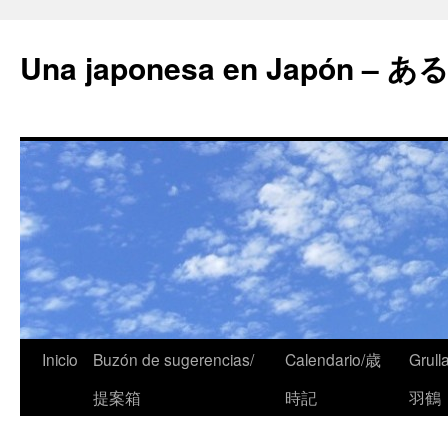
Una japonesa en Japón
Inicio
Buzón de sugerencias/
Calendario/歳
Grull
提案箱
時記
羽鶴