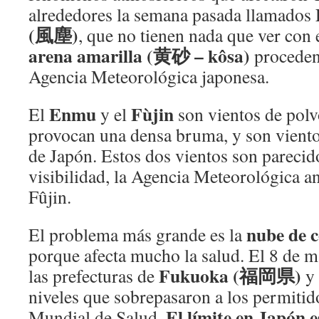
alrededores la semana pasada llamados
(風塵)
, que no tienen nada que ver con 
arena amarilla (黄砂 – kôsa)
procedent
Agencia Meteorológica japonesa.
Enmu
Fùjin
El
y el
son vientos de polv
provocan una densa bruma, y son viento
de Japón. Estos dos vientos son parecid
visibilidad, la Agencia Meteorológica a
Fûjin.
nube de 
El problema más grande es la
porque afecta mucho la salud. El 8 de m
Fukuoka (福岡県)
las prefecturas de
y
niveles que sobrepasaron a los permitid
El límite en Japón 
Mundial de Salud.