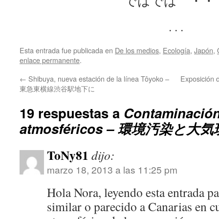
ではでは ・・
. . .
Esta entrada fue publicada en
De los medios
,
Ecología
,
Japón
,
enlace permanente
.
←
Shibuya, nueva estación de la línea Tôyoko –
Exposición
東急東横線渋谷駅地下に
19 respuestas a
Contaminació
atmosféricos – 環境汚染と大
ToNy81
dijo:
marzo 18, 2013 a las 11:25 pm
Hola Nora, leyendo esta entrada pa
similar o parecido a Canarias en 