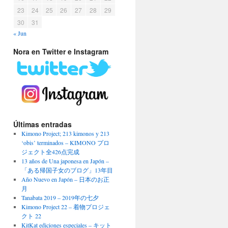
23
24
25
26
27
28
29
30
31
« Jun
Nora en Twitter e Instagram
Últimas entradas
Kimono Project; 213 kimonos y 213
‘obis’ terminados – KIMONO プロ
ジェクト全426点完成
13 años de Una japonesa en Japón –
「ある帰国子女のブログ」13年目
Año Nuevo en Japón – 日本のお正
月
Tanabata 2019 – 2019年の七夕
Kimono Project 22 – 着物プロジェ
クト 22
KitKat ediciones especiales – キット