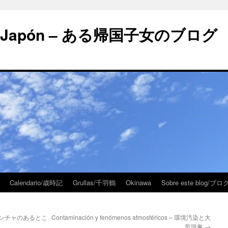
 en Japón – ある帰国子女のブログ
Calendario/歳時記
Grullas/千羽鶴
Okinawa
Sobre este blog/
– ラ・マンチャのあるとこ
Contaminación y fenómenos atmosféricos – 環境汚染と大
気現象
→