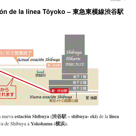
ación de la línea Tôyoko – 東急東横線渋谷駅
estación Shibuya (渋谷駅 – shibuya- eki)
línea
la nueva
de la
Yokohama (横浜).
va de Shibuya a