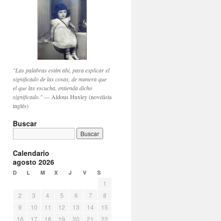
"Las palabras están ahí, para explicar el
significado de las cosas, de manera que
el que las escucha, entienda dicho
significado."
— Aldous Huxley (novelista
inglés)
Buscar
Calendario
agosto 2026
D
L
M
X
J
V
S
1
2
3
4
5
6
7
8
9
10
11
12
13
14
15
16
17
18
19
20
21
22