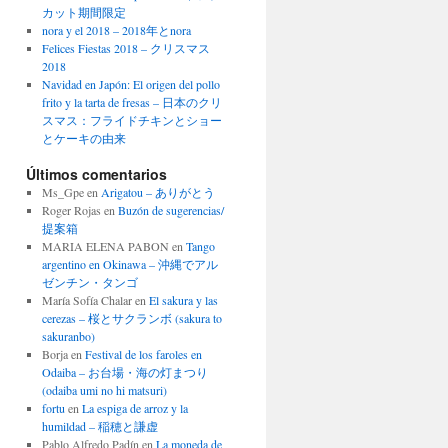
カット期間限定
nora y el 2018 – 2018年とnora
Felices Fiestas 2018 – クリスマス
2018
Navidad en Japón: El origen del pollo
frito y la tarta de fresas – 日本のクリ
スマス：フライドチキンとショー
とケーキの由来
Últimos comentarios
Ms_Gpe
en
Arigatou – ありがとう
Roger Rojas
en
Buzón de sugerencias/
提案箱
MARIA ELENA PABON
en
Tango
argentino en Okinawa – 沖縄でアル
ゼンチン・タンゴ
María Sofía Chalar
en
El sakura y las
cerezas – 桜とサクランボ (sakura to
sakuranbo)
Borja
en
Festival de los faroles en
Odaiba – お台場・海の灯まつり
(odaiba umi no hi matsuri)
fortu
en
La espiga de arroz y la
humildad – 稲穂と謙虚
Pablo Alfredo Padín
en
La moneda de