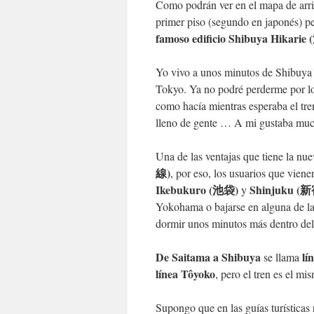
Como podrán ver en el mapa de arrib
primer piso (segundo en japonés) pe
famoso edificio Shibuya Hik
Yo vivo a unos minutos de Shibuya y
Tokyo. Ya no podré perderme por los
como hacía mientras esperaba el tren
lleno de gente … A mi gustaba muc
Una de las ventajas que tiene la nu
線)
, por eso, los usuarios que viene
Ikebukuro (池袋)
Shinjuku (
y
Yokohama o bajarse en alguna de las
dormir unos minutos más dentro de
De Saitama a Shibuya
lí
se llama
línea
Tôyoko
, pero el tren es el mi
Supongo que en las guías turísticas 