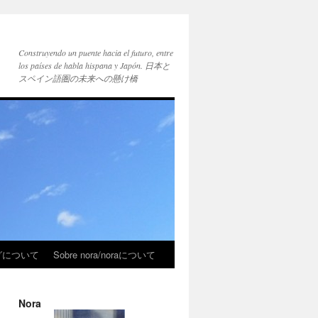
Construyendo un puente hacia el futuro, entre
los países de habla hispana y Japón. 日本と
スペイン語圏の未来への懸け橋
ブログについて
Sobre nora/noraについて
Nora