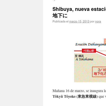
Shibuya, nueva est
地下に
Publicada el
marzo 15, 2013
por
nora
Mañana 16 de marzo, se inaugura 
Tôkyû Tôyoko (東急東横線)
que 