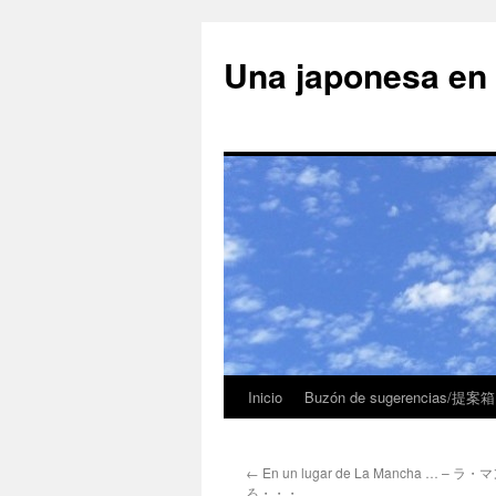
Una japonesa
Inicio
Buzón de sugerencias/提案箱
←
En un lugar de La Mancha … 
ろ・・・