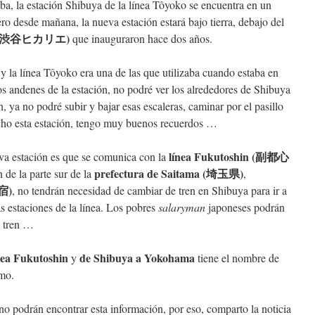
a, la estación Shibuya de la línea Tôyoko se encuentra en un
ro desde mañana, la nueva estación estará bajo tierra, debajo del
arie (渋谷ヒカリエ)
que inauguraron hace dos años.
 la línea Tôyoko era una de las que utilizaba cuando estaba en
 andenes de la estación, no podré ver los alrededores de Shibuya
, ya no podré subir y bajar esas escaleras, caminar por el pasillo
ho esta estación, tengo muy buenos recuerdos …
línea Fukutoshin (副都心
eva estación es que se comunica con la
prefectura de Saitama (埼玉県)
n de la parte sur de la
,
新宿)
, no tendrán necesidad de cambiar de tren en Shibuya para ir a
 estaciones de la línea. Los pobres
salaryman
japoneses podrán
l tren …
nea Fukutoshin
de Shibuya a Yokohama
y
tiene el nombre de
smo.
no podrán encontrar esta información, por eso, comparto la noticia