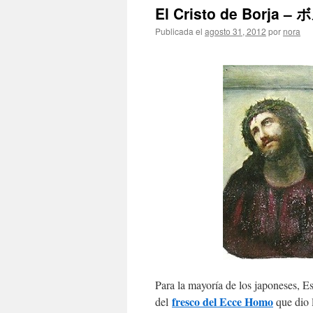
El Cristo de Bor
Publicada el
agosto 31, 2012
por
nora
Para la mayoría de los japoneses, E
fresco del Ecce Homo
del
que dio 