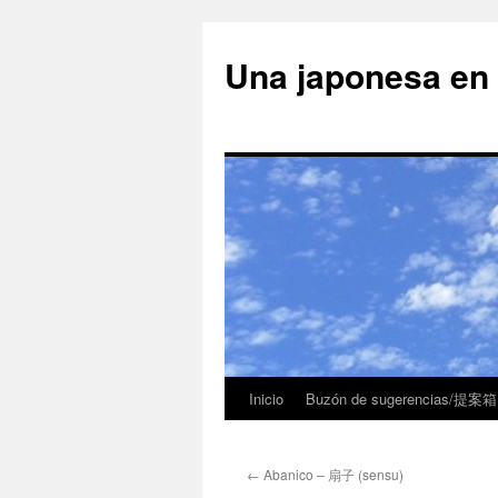
Una japonesa
Inicio
Buzón de sugerencias/提案箱
←
Abanico – 扇子 (sensu)