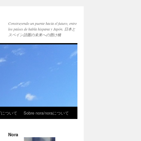
Construyendo un puente hacia el futuro, entre
los países de habla hispana y Japón. 日本と
スペイン語圏の未来への懸け橋
ブログについて
Sobre nora/noraについて
Nora