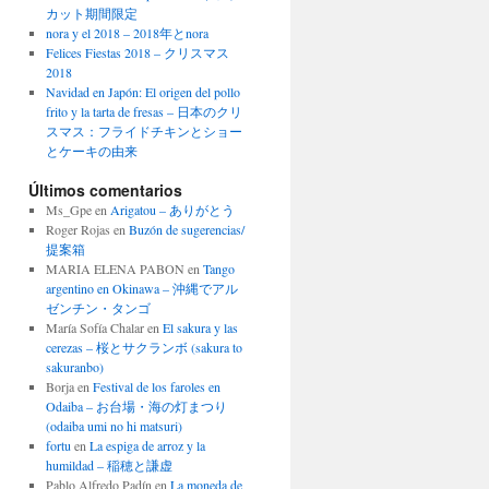
カット期間限定
nora y el 2018 – 2018年とnora
Felices Fiestas 2018 – クリスマス
2018
Navidad en Japón: El origen del pollo
frito y la tarta de fresas – 日本のクリ
スマス：フライドチキンとショー
とケーキの由来
Últimos comentarios
Ms_Gpe
en
Arigatou – ありがとう
Roger Rojas
en
Buzón de sugerencias/
提案箱
MARIA ELENA PABON
en
Tango
argentino en Okinawa – 沖縄でアル
ゼンチン・タンゴ
María Sofía Chalar
en
El sakura y las
cerezas – 桜とサクランボ (sakura to
sakuranbo)
Borja
en
Festival de los faroles en
Odaiba – お台場・海の灯まつり
(odaiba umi no hi matsuri)
fortu
en
La espiga de arroz y la
humildad – 稲穂と謙虚
Pablo Alfredo Padín
en
La moneda de