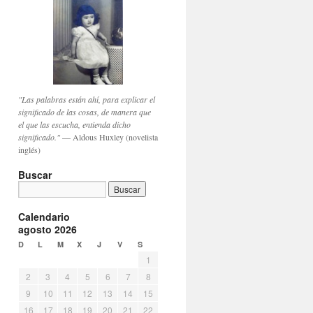
"Las palabras están ahí, para explicar el
significado de las cosas, de manera que
el que las escucha, entienda dicho
significado."
— Aldous Huxley (novelista
inglés)
Buscar
Calendario
agosto 2026
D
L
M
X
J
V
S
1
2
3
4
5
6
7
8
9
10
11
12
13
14
15
16
17
18
19
20
21
22