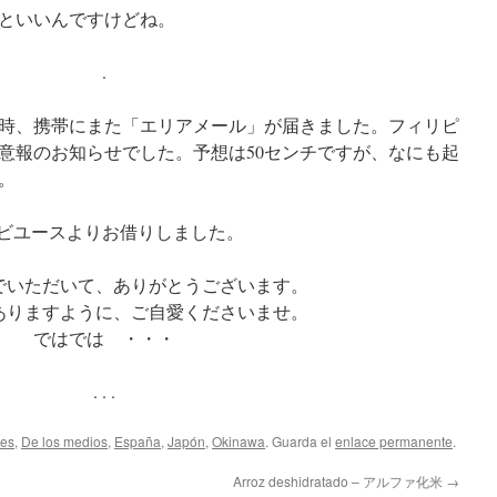
といいんですけどね。
.
時、携帯にまた「エリアメール」が届きました。フィリピ
意報のお知らせでした。予想は50センチですが、なにも起
。
レビユースよりお借りしました。
でいただいて、ありがとうございます。
ありますように、ご自愛くださいませ。
ではでは ・・・
. . .
des
,
De los medios
,
España
,
Japón
,
Okinawa
. Guarda el
enlace permanente
.
Arroz deshidratado – アルファ化米
→