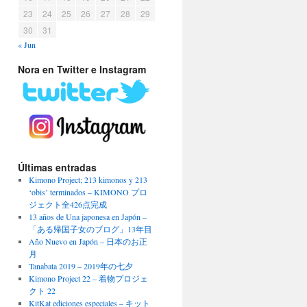
23
24
25
26
27
28
29
30
31
« Jun
Nora en Twitter e Instagram
Últimas entradas
Kimono Project; 213 kimonos y 213
‘obis’ terminados – KIMONO プロ
ジェクト全426点完成
13 años de Una japonesa en Japón –
「ある帰国子女のブログ」13年目
Año Nuevo en Japón – 日本のお正
月
Tanabata 2019 – 2019年の七夕
Kimono Project 22 – 着物プロジェ
クト 22
KitKat ediciones especiales – キット