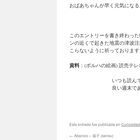
おばあちゃんが早く元気になる
このエントリーを書き終わった
ンの近くで起きた地震の津波注
こらないように祈っております
資料
：(ボルハの絵画) 読売テ
いつも読ん
良い週末で
Esta entrada fue publicada en
Curiosida
←
Abanico – 扇子 (sensu)