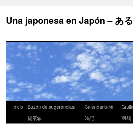
Una japonesa en Japón
Inicio
Buzón de sugerencias/
Calendario/歳
Grull
提案箱
時記
羽鶴