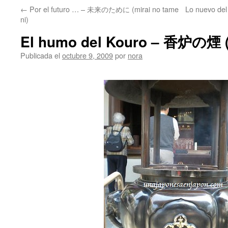
←
Por el futuro … – 未来のために (mirai no tame
Lo nuevo d
ni)
El humo del Kouro – 香炉の煙 (
Publicada el
octubre 9, 2009
por
nora