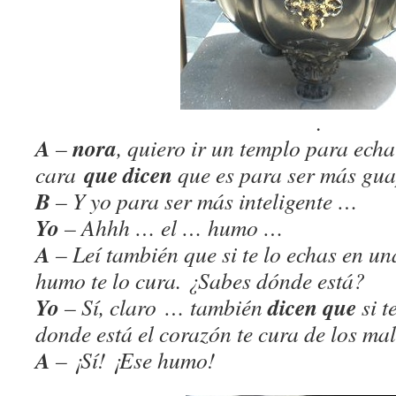
.
A
nora
–
, quiero ir un templo para ech
que dicen
cara
que es para ser más gua
B
– Y yo para ser más inteligente …
Yo
– Ahhh … el … humo …
A
– Leí también que si te lo echas en una
humo te lo cura. ¿Sabes dónde está?
Yo
dicen que
– Sí, claro … también
si t
donde está el corazón te cura de los ma
A
– ¡Sí! ¡Ese humo!