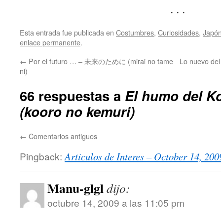
. . .
Esta entrada fue publicada en
Costumbres
,
Curiosidades
,
Japó
enlace permanente
.
←
Por el futuro … – 未来のために (mirai no tame
Lo nuevo d
ni)
66 respuestas a
El humo del 
(kooro no kemuri)
←
Comentarios antiguos
Pingback:
Articulos de Interes – October 14, 200
Manu-glgl
dijo:
octubre 14, 2009 a las 11:05 pm