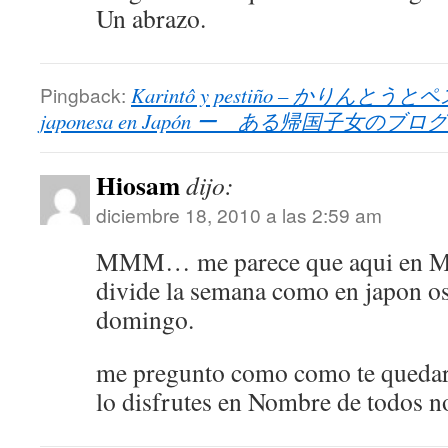
Un abrazo.
Pingback:
Karintô y pestiño – かりんとう
japonesa en Japón ー ある帰国子女のブログ
Hiosam
dijo:
diciembre 18, 2010 a las 2:59 am
MMM… me parece que aqui en Mé
divide la semana como en japon o
domingo.
me pregunto como como te quedar
lo disfrutes en Nombre de todos n