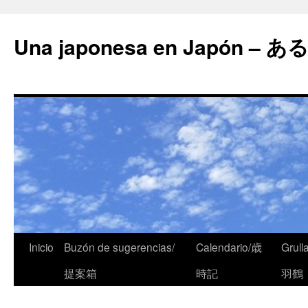
Una japonesa en Japón
Inicio
Buzón de sugerencias/
Calendario/歳
Grull
提案箱
時記
羽鶴