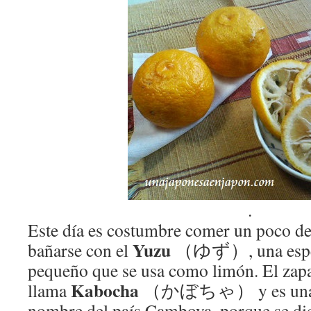
.
Este día es costumbre comer un poco de 
Yuzu
bañarse con el
（ゆず）, una espec
pequeño que se usa como limón. El zapa
Kabocha
llama
（かぼちゃ） y es una pal
nombre del país Camboya, porque se dic