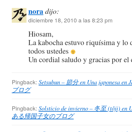
nora
dijo:
diciembre 18, 2010 a las 8:23 pm
Hiosam,
La kabocha estuvo riquísima y lo 
todos ustedes
Un cordial saludo y gracias por el
Pingback:
Setsubun – 節分 en Una japone
ブログ
Pingback:
Solsticio de invierno – 冬至 (tôji) e
ある帰国子女のブログ