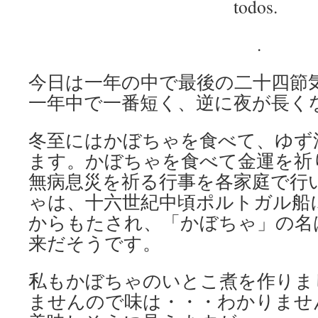
todos.
.
今日は一年の中で最後の二十四節
一年中で一番短く、逆に夜が長く
冬至にはかぼちゃを食べて、ゆず
ます。かぼちゃを食べて金運を祈
無病息災を祈る行事を各家庭で行
ゃは、十六世紀中頃ポルトガル船
からもたされ、「かぼちゃ」の名
来だそうです。
私もかぼちゃのいとこ煮を作りま
ませんので味は・・・わかりませ