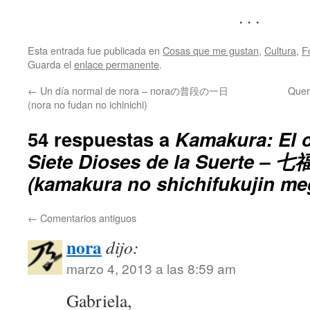
. . .
Esta entrada fue publicada en
Cosas que me gustan
,
Cultura
,
F
Guarda el
enlace permanente
.
←
Un día normal de nora – noraの普段の一日
Que
(nora no fudan no ichinichi)
54 respuestas a
Kamakura: El 
Siete Dioses de la Suerte –
(kamakura no shichifukujin me
←
Comentarios antiguos
nora
dijo:
marzo 4, 2013 a las 8:59 am
Gabriela,