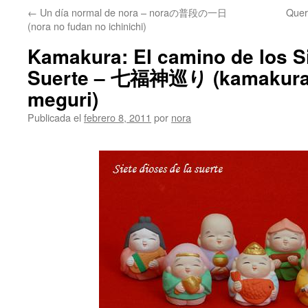
←
Un día normal de nora – noraの普段の一日
Que
(nora no fudan no ichinichi)
Kamakura: El camino de los Si
Suerte – 七福神巡り (kamakura n
meguri)
Publicada el
febrero 8, 2011
por
nora