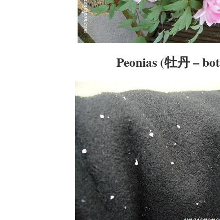
Peonias (牡丹 – bot