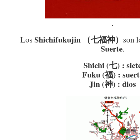
.
Shichifukujin （七福神）
Los
son 
Suerte
.
Shichi (七) : siet
Fuku (福) : suert
Jin (神) : dios