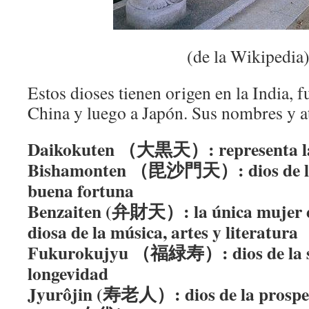
(de la Wikipedia
Estos dioses tienen origen en la India, 
China y luego a Japón. Sus nombres y a
Daikokuten （大黒天）: representa la s
Bishamonten （毘沙門天）: dios de la d
buena fortuna
Benzaiten (弁財天）: la única mujer entr
diosa de la música, artes y literatura
Fukurokujyu （福緑寿）: dios de la s
longevidad
Jyurôjin (寿老人）: dios de la prosper