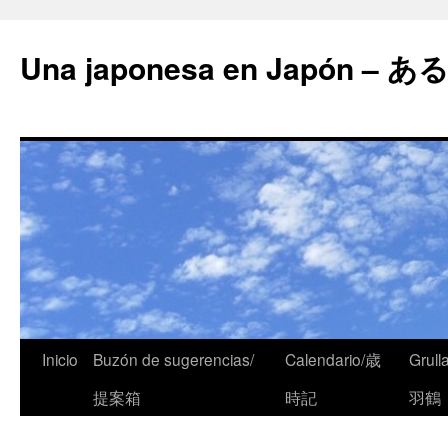
Una japonesa en Japón
Inicio
Buzón de sugerencias/
Calendario/歳
Grull
提案箱
時記
羽鶴