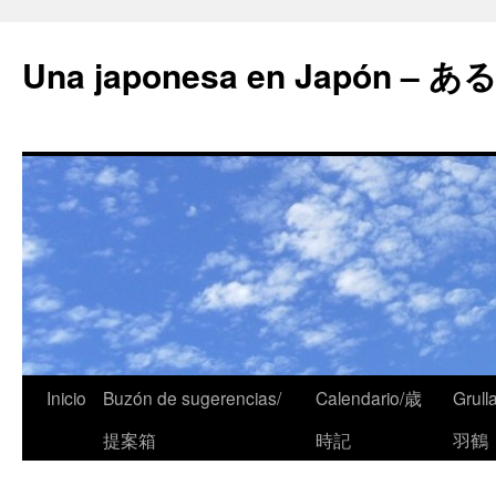
Una japonesa en Japón
Inicio
Buzón de sugerencias/
Calendario/歳
Grull
提案箱
時記
羽鶴