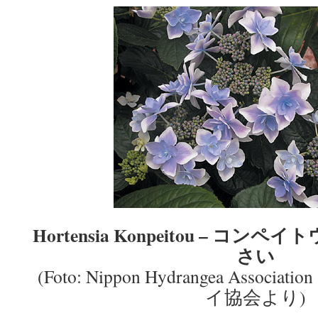
Hortensia Konpeitou – コ
さい
(Foto: Nippon Hydrangea Asso
イ協会より)