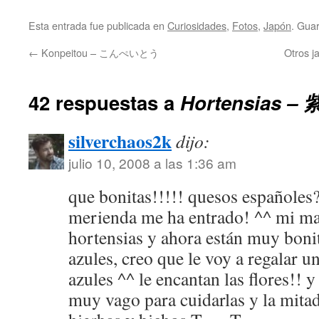
Esta entrada fue publicada en
Curiosidades
,
Fotos
,
Japón
. Gua
←
Konpeitou – こんぺいとう
Otros
42 respuestas a
Hortensias – 
silverchaos2k
dijo:
julio 10, 2008 a las 1:36 am
que bonitas!!!!! quesos españoles
merienda me ha entrado! ^^ mi ma
hortensias y ahora están muy bonit
azules, creo que le voy a regalar u
azules ^^ le encantan las flores!! 
muy vago para cuidarlas y la mita