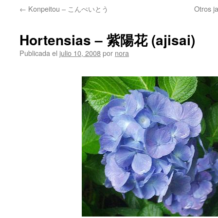
←
Konpeitou – こんぺいとう
Otros
Hortensias – 紫陽花 (ajisai)
Publicada el
julio 10, 2008
por
nora