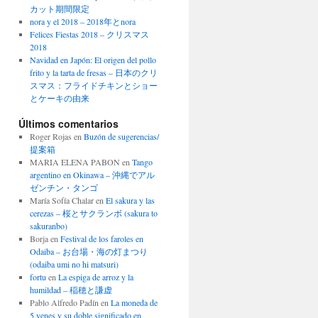
カット期間限定
nora y el 2018 – 2018年とnora
Felices Fiestas 2018 – クリスマス
2018
Navidad en Japón: El origen del pollo
frito y la tarta de fresas – 日本のクリ
スマス：フライドチキンとショー
とケーキの由来
Últimos comentarios
Roger Rojas
en
Buzón de sugerencias/
提案箱
MARIA ELENA PABON
en
Tango
argentino en Okinawa – 沖縄でアル
ゼンチン・タンゴ
María Sofía Chalar
en
El sakura y las
cerezas – 桜とサクランボ (sakura to
sakuranbo)
Borja
en
Festival de los faroles en
Odaiba – お台場・海の灯まつり
(odaiba umi no hi matsuri)
fortu
en
La espiga de arroz y la
humildad – 稲穂と謙虚
Pablo Alfredo Padín
en
La moneda de
5 yenes y su doble significado en