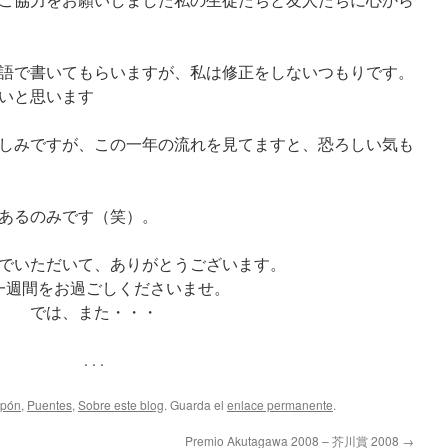
語で書いてもらいますが、私は修正をしないつもりです。
いと思います
しみですが、この一年の流れを見てますと、恐ろしい気も
あるのみです（笑）。
でいただいて、ありがとうございます。
一週間をお過ごしくださいませ。
では、また・・・
. . .
apón
,
Puentes
,
Sobre este blog
. Guarda el
enlace permanente
.
Premio Akutagawa 2008 – 芥川賞 2008
→