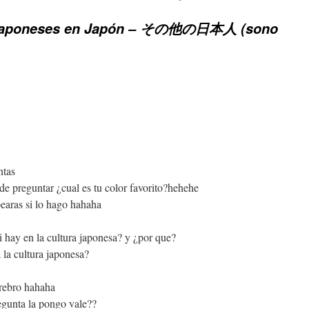
 japoneses en Japón – その他の日本人 (sono
ntas
e preguntar ¿cual es tu color favorito?hehehe
earas si lo hago hahaha
i hay en la cultura japonesa? y ¿por que?
 la cultura japonesa?
rebro hahaha
regunta la pongo vale??