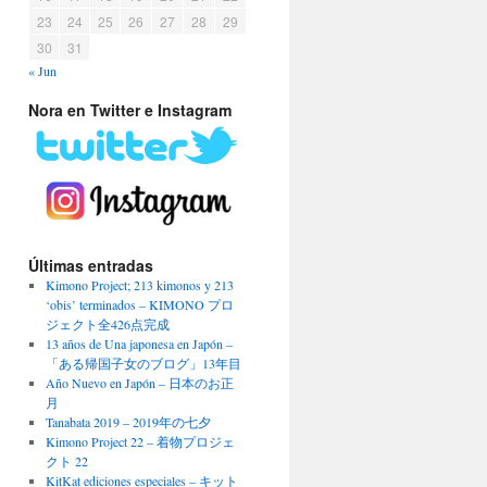
23
24
25
26
27
28
29
30
31
« Jun
Nora en Twitter e Instagram
Últimas entradas
Kimono Project; 213 kimonos y 213
‘obis’ terminados – KIMONO プロ
ジェクト全426点完成
13 años de Una japonesa en Japón –
「ある帰国子女のブログ」13年目
Año Nuevo en Japón – 日本のお正
月
Tanabata 2019 – 2019年の七夕
Kimono Project 22 – 着物プロジェ
クト 22
KitKat ediciones especiales – キット