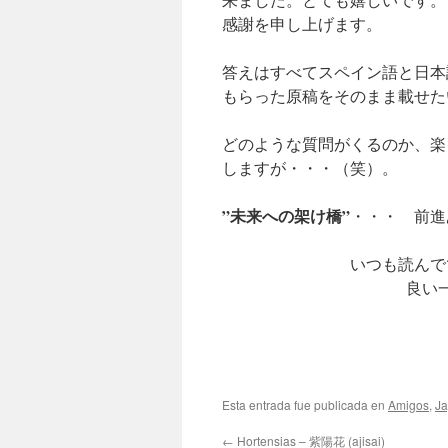
感謝を申し上げます。
答えはすべてスペイン語と日本
もらった原稿をそのまま載せた
どのような質問がくるのか、楽
しますが・・・（笑）。
”未来への架け橋”
・・・ 前進
いつも読んで
良い
Esta entrada fue publicada en
Amigos
,
J
←
Hortensias – 紫陽花 (ajisai)