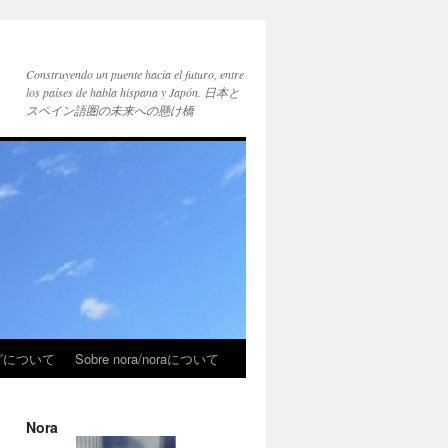
Construyendo un puente hacia el futuro, entre
los países de habla hispana y Japón. 日本と
スペイン語圏の未来への懸け橋
ブログについて
Sobre nora/noraについて
Nora