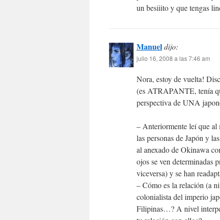
un besiiito y que tengas lin
Manuel
dijo:
julio 16, 2008 a las 7:46 am
Nora, estoy de vuelta! Dis
(es ATRAPANTE, tenía que 
perspectiva de UNA japone
– Anteriormente leí que al
las personas de Japón y la
al anexado de Okinawa como
ojos se ven determinadas p
viceversa) y se han readapt
– Cómo es la relación (a n
colonialista del imperio j
Filipinas…? A nivel interp