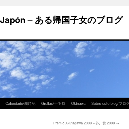
 en Japón – ある帰国子女のブログ
Calendario/歳時記
Grullas/千羽鶴
Okinawa
Sobre este blog/
Premio Akutagawa 2008 – 芥川賞 2008
→