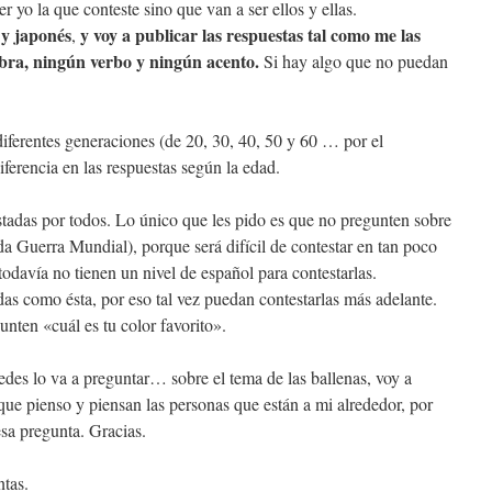
r yo la que conteste sino que van a ser ellos y ellas.
 y japonés
y voy a publicar las respuestas tal como me las
,
abra, ningún verbo y ningún acento.
Si hay algo que no puedan
iferentes generaciones (de 20, 30, 40, 50 y 60 … por el
ferencia en las respuestas según la edad.
stadas por todos. Lo único que les pido es que no pregunten sobre
 Guerra Mundial), porque será difícil de contestar en tan poco
odavía no tienen un nivel de español para contestarlas.
das como ésta, por eso tal vez puedan contestarlas más adelante.
nten «cuál es tu color favorito».
es lo va a preguntar… sobre el tema de las ballenas, voy a
 que pienso y piensan las personas que están a mi alrededor, por
esa pregunta. Gracias.
tas.