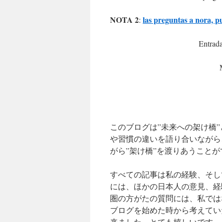
NOTA 2
las preguntas a nora, p
:
Entrada
このブログは”未来への架け橋
や習慣の違いを語り合いながら
がら”架け橋”を渡りあうこと
すべての記事は私の経験、そし
には、ほかの日本人の意見、経
圏の方がたの質問には、私では
ブログを始めた時から考えてい
来ました。とても嬉しいです。