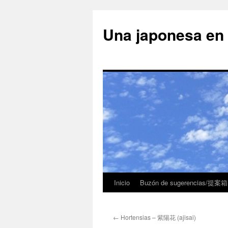
Una japonesa
Inicio
Buzón de sugerencias/提案箱
←
Hortensias – 紫陽花 (ajisai)