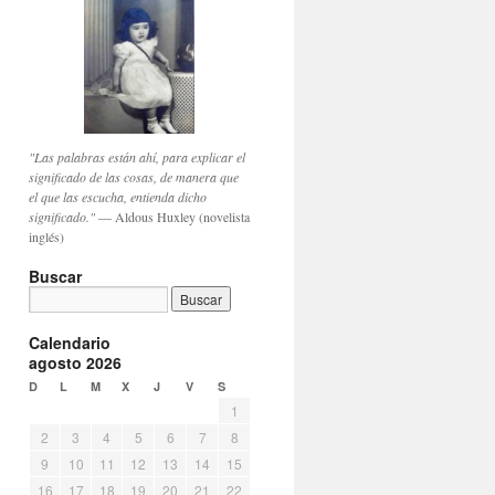
"Las palabras están ahí, para explicar el
significado de las cosas, de manera que
el que las escucha, entienda dicho
significado."
— Aldous Huxley (novelista
inglés)
Buscar
Calendario
agosto 2026
D
L
M
X
J
V
S
1
2
3
4
5
6
7
8
9
10
11
12
13
14
15
16
17
18
19
20
21
22