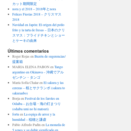
カット期間限定
nora y el 2018 – 2018年とnora
Felices Fiestas 2018 – クリスマス
2018
Navidad en Japón: El origen del pollo
frito y la tarta de fresas – 日本のクリ
スマス：フライドチキンとショー
とケーキの由来
Últimos comentarios
Roger Rojas
en
Buzón de sugerencias/
提案箱
MARIA ELENA PABON
en
Tango
argentino en Okinawa – 沖縄でアル
ゼンチン・タンゴ
María Sofía Chalar
en
El sakura y las
cerezas – 桜とサクランボ (sakura to
sakuranbo)
Borja
en
Festival de los faroles en
Odaiba – お台場・海の灯まつり
(odaiba umi no hi matsuri)
fortu
en
La espiga de arroz y la
humildad – 稲穂と謙虚
Pablo Alfredo Padín
en
La moneda de
5 yenes y su doble significado en