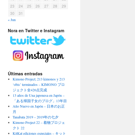
23
24
25
26
27
28
29
30
31
« Jun
Nora en Twitter e Instagram
Últimas entradas
Kimono Project; 213 kimonos y 213
‘obis’ terminados – KIMONO プロ
ジェクト全426点完成
13 años de Una japonesa en Japón –
「ある帰国子女のブログ」13年目
Año Nuevo en Japón – 日本のお正
月
Tanabata 2019 – 2019年の七夕
Kimono Project 22 – 着物プロジェ
クト 22
KitKat ediciones especiales – キット