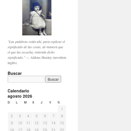
"Las palabras están ahí, para explicar el
significado de las cosas, de manera que
el que las escucha, entienda dicho
significado."
— Aldous Huxley (novelista
inglés)
Buscar
Calendario
agosto 2026
D
L
M
X
J
V
S
1
2
3
4
5
6
7
8
9
10
11
12
13
14
15
16
17
18
19
20
21
22