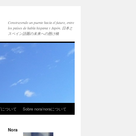
Construyendo un puente hacia el futuro, entre
los países de habla hispana y Japón. 日本と
スペイン語圏の未来への懸け橋
ブログについて
Sobre nora/noraについて
Nora