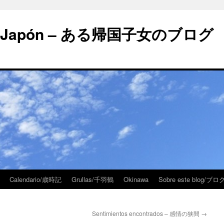
 en Japón – ある帰国子女のブログ
Calendario/歳時記
Grullas/千羽鶴
Okinawa
Sobre este blog/
Sentimientos encontrados – 感情の狭間
→