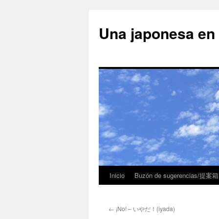
Una japonesa
Inicio
Buzón de sugerencias/提案箱
←
¡No! – いやだ！(iyada)