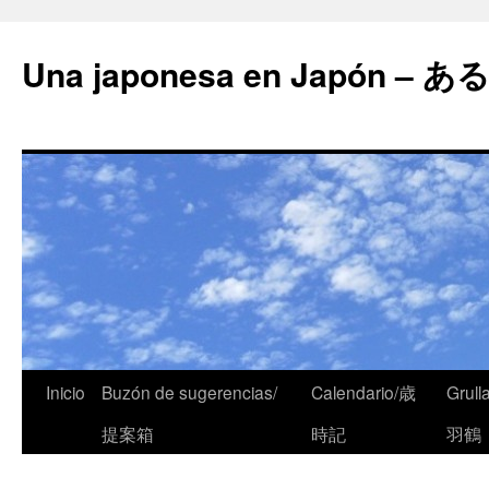
Una japonesa en Japón
Inicio
Buzón de sugerencias/
Calendario/歳
Grull
提案箱
時記
羽鶴