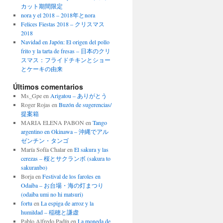
カット期間限定
nora y el 2018 – 2018年とnora
Felices Fiestas 2018 – クリスマス
2018
Navidad en Japón: El origen del pollo
frito y la tarta de fresas – 日本のクリ
スマス：フライドチキンとショー
とケーキの由来
Últimos comentarios
Ms_Gpe
en
Arigatou – ありがとう
Roger Rojas
en
Buzón de sugerencias/
提案箱
MARIA ELENA PABON
en
Tango
argentino en Okinawa – 沖縄でアル
ゼンチン・タンゴ
María Sofía Chalar
en
El sakura y las
cerezas – 桜とサクランボ (sakura to
sakuranbo)
Borja
en
Festival de los faroles en
Odaiba – お台場・海の灯まつり
(odaiba umi no hi matsuri)
fortu
en
La espiga de arroz y la
humildad – 稲穂と謙虚
Pablo Alfredo Padín
en
La moneda de