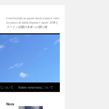
Construyendo un puente hacia el futuro, entre
los países de habla hispana y Japón. 日本と
スペイン語圏の未来への懸け橋
ブログについて
Sobre nora/noraについて
Nora