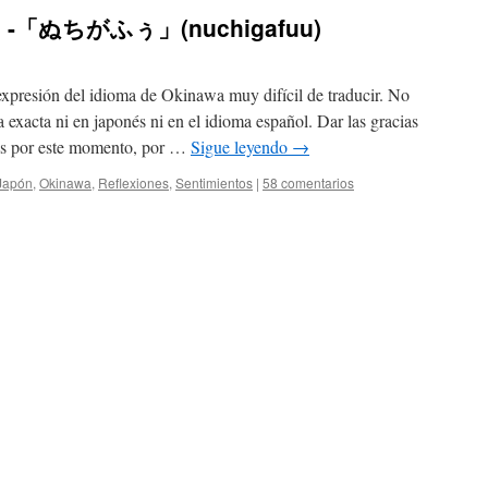
vos -「ぬちがふぅ」(nuchigafuu)
sión del idioma de Okinawa muy difícil de traducir. No
 exacta ni en japonés ni en el idioma español. Dar las gracias
ias por este momento, por …
Sigue leyendo
→
Japón
,
Okinawa
,
Reflexiones
,
Sentimientos
|
58 comentarios