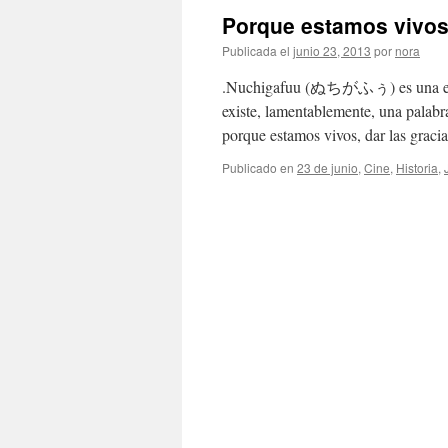
Porque estamos vi
Publicada el
junio 23, 2013
por
nora
.Nuchigafuu (ぬちがふぅ) es una expre
existe, lamentablemente, una palabra
porque estamos vivos, dar las grac
Publicado en
23 de junio
,
Cine
,
Historia
,