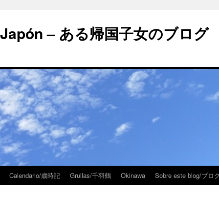
 en Japón – ある帰国子女のブログ
Calendario/歳時記
Grullas/千羽鶴
Okinawa
Sobre este blog/