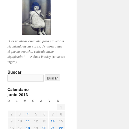
"Las palabras están ahí, para explicar el
significado de las cosas, de manera que
el que las escucha, entienda dicho
significado."
— Aldous Huxley (novelista
inglés)
Buscar
Calendario
junio 2013
D
L
M
X
J
V
S
1
2
3
4
5
6
7
8
9
10
11
12
13
14
15
16
17
18
19
20
21
22