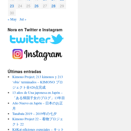
23
24
25
26
27
28
29
30
« May
Jul »
Nora en Twitter e Instagram
Últimas entradas
Kimono Project; 213 kimonos y 213
‘obis’ terminados – KIMONO プロ
ジェクト全426点完成
13 años de Una japonesa en Japón –
「ある帰国子女のブログ」13年目
Año Nuevo en Japón – 日本のお正
月
Tanabata 2019 – 2019年の七夕
Kimono Project 22 – 着物プロジェ
クト 22
KitKat ediciones especiales – キット