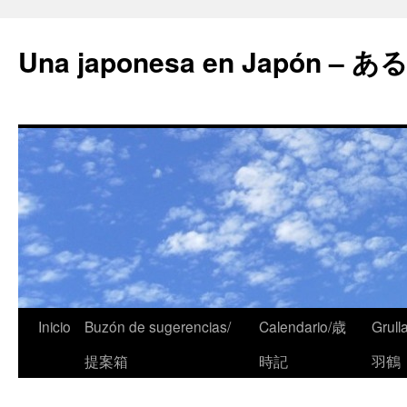
Una japonesa en Japón
Inicio
Buzón de sugerencias/
Calendario/歳
Grull
提案箱
時記
羽鶴