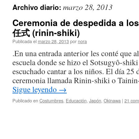
marzo 28, 2013
Archivo diario:
Ceremonia de despedida a los
任式 (rinin-shiki)
Publicada el
marzo 28, 2013
por
nora
.En una entrada anterior les conté que al
escuela donde se hizo el Sotsugyô-sh
escuchado cantar a los niños. El día 25
ceremonia llamada Rinin-shiki o T
Sigue leyendo
→
Publicado en
Costumbres
,
Educación
,
Japón
,
Okinawa
|
21 com