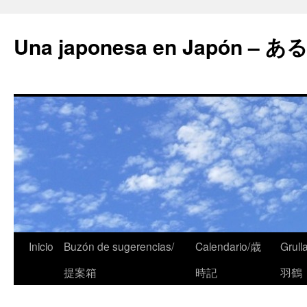
Una japonesa en Japón
Inicio
Buzón de sugerencias/
Calendario/歳
Grull
提案箱
時記
羽鶴