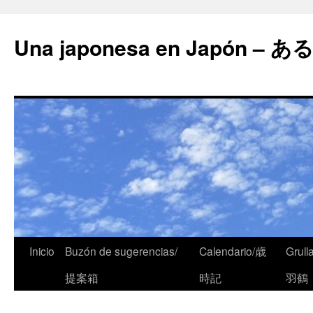
Una japonesa en Japón
Inicio
Buzón de sugerencias/
Calendario/歳
Grull
提案箱
時記
羽鶴