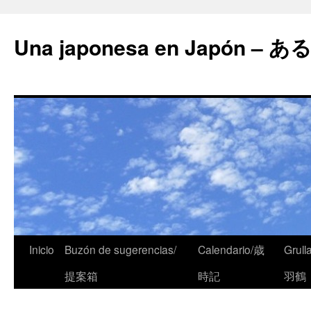
Una japonesa en Japón
Inicio
Buzón de sugerencias/
Calendario/歳
Grull
提案箱
時記
羽鶴