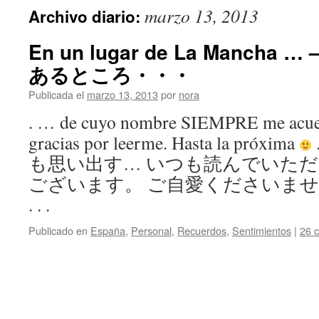
marzo 13, 2013
Archivo diario:
En un lugar de La Manch
あるところ・・・
Publicada el
marzo 13, 2013
por
nora
. … de cuyo nombre SIEMPRE me acu
gracias por leerme. Hasta la próxima
も思い出す… いつも読んでいた
ございます。 ご自愛くださいませ
. . .
Publicado en
España
,
Personal
,
Recuerdos
,
Sentimientos
|
26 