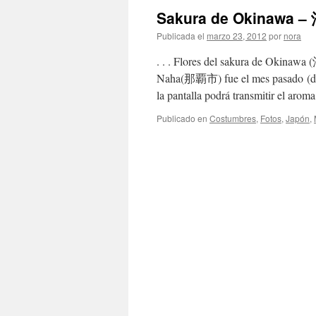
Sakura de Okinaw
Publicada el
marzo 23, 2012
por
nora
. . . Flores del sakura de Okin
Naha(那覇市) fue el mes pasado (des
la pantalla podrá transmitir el aro
Publicado en
Costumbres
,
Fotos
,
Japón
,