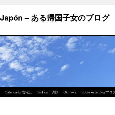
 en Japón – ある帰国子女のブログ
Calendario/歳時記
Grullas/千羽鶴
Okinawa
Sobre este blog/