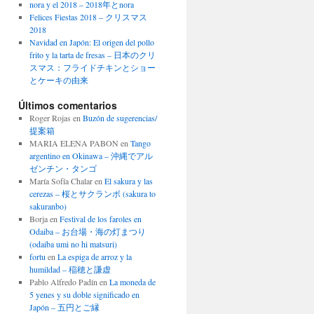
nora y el 2018 – 2018年とnora
Felices Fiestas 2018 – クリスマス
2018
Navidad en Japón: El origen del pollo
frito y la tarta de fresas – 日本のクリ
スマス：フライドチキンとショー
とケーキの由来
Últimos comentarios
Roger Rojas
en
Buzón de sugerencias/
提案箱
MARIA ELENA PABON
en
Tango
argentino en Okinawa – 沖縄でアル
ゼンチン・タンゴ
María Sofía Chalar
en
El sakura y las
cerezas – 桜とサクランボ (sakura to
sakuranbo)
Borja
en
Festival de los faroles en
Odaiba – お台場・海の灯まつり
(odaiba umi no hi matsuri)
fortu
en
La espiga de arroz y la
humildad – 稲穂と謙虚
Pablo Alfredo Padín
en
La moneda de
5 yenes y su doble significado en
Japón – 五円とご縁