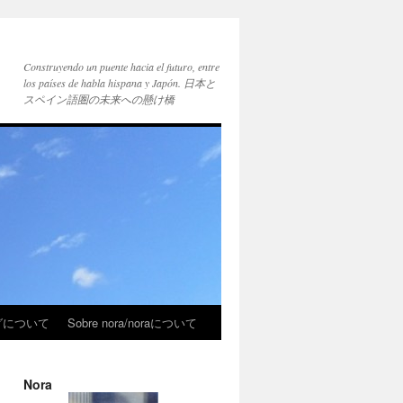
Construyendo un puente hacia el futuro, entre
los países de habla hispana y Japón. 日本と
スペイン語圏の未来への懸け橋
ブログについて
Sobre nora/noraについて
Nora