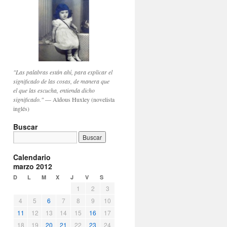
"Las palabras están ahí, para explicar el
significado de las cosas, de manera que
el que las escucha, entienda dicho
significado."
— Aldous Huxley (novelista
inglés)
Buscar
Calendario
marzo 2012
D
L
M
X
J
V
S
1
2
3
4
5
6
7
8
9
10
11
12
13
14
15
16
17
18
19
20
21
22
23
24