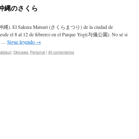
a – 沖縄のさくら
awa (沖縄). El Sakura Matsuri (さくらまつり) de la ciudad de
de el 8 al 12 de febrero) en el Parque Yogi(与儀公園). No sé si
ma …
Sigue leyendo
→
Matsuri
,
Okinawa
,
Personal
|
40 comentarios