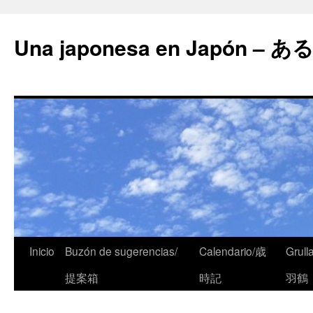
Una japonesa en Japón
Inicio
Buzón de sugerencias/
Calendario/歳
Grull
提案箱
時記
羽鶴