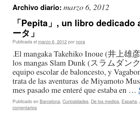
marzo 6, 2012
Archivo diario:
「Pepita」, un libro dedicad
ータ」
Publicada el
marzo 6, 2012
por
nora
.El mangaka Takehiko Inoue (井上雄彦)
los mangas Slam Dunk (スラムダンク), h
equipo escolar de baloncesto, y Va
trata de las aventuras de Miyamoto 
mes pasado me enteré que estaba en …
Publicado en
Barcelona
,
Curiosidades
,
De los medios
,
España
,
comentarios