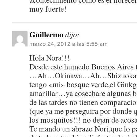
muy fuerte!
Guillermo
dijo:
marzo 24, 2012 a las 5:55 am
Hola Nora!!!
Desde este humedo Buenos Aires t
…Ah…Okinawa…Ah…Shizuoka…pe
tengo «mi» bosque verde,el Ginkgo
amarillar…ya cosechare algunas ba
de las tardes no tienen comparaci
(que ya me perseguira por donde q
los mosquitos!!! no dejan de ac
Te mando un abrazo Nori,que lo pa