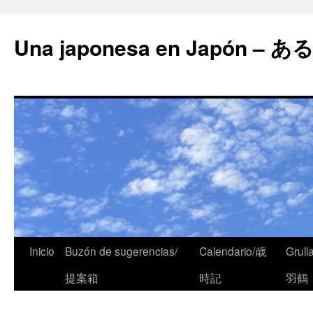
Una japonesa en Japón
Inicio
Buzón de sugerencias/
Calendario/歳
Grull
提案箱
時記
羽鶴