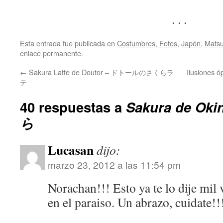
. . .
Esta entrada fue publicada en
Costumbres
,
Fotos
,
Japón
,
Matsu
enlace permanente
.
←
Sakura Latte de Doutor – ドトールのさくらラ
Ilusiones 
テ
40 respuestas a
Sakura de O
ら
Lucasan
dijo:
marzo 23, 2012 a las 11:54 pm
Norachan!!! Esto ya te lo dije mil 
en el paraiso. Un abrazo, cuidate!!