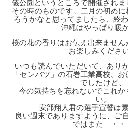
儀公園というところで開催されま
その時のものです。二月の初めに
ろうかなと思ってましたら、終わっ
沖縄はやっぱり暖
桜の花の香りはお伝え出来ません
お楽しみくださ
いつも読んでいただいて、あり
「センバツ」の石巻工業高校、お
でしたけど、
今の気持ちを忘れないでこれか
い。
安部翔人君の選手宣誓は
良い週末でありますように、ご
ではまた ・・