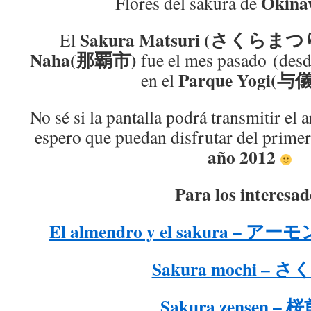
Okina
Flores del sakura de
Sakura Matsuri (さくらまつ
El
Naha(那覇市)
fue el mes pasado (desde
Parque Yogi(与
en el
No sé si la pantalla podrá transmitir el 
espero que puedan disfrutar del prime
año 2012
Para los interesad
El almendro y el sakura 
Sakura mochi – 
Sakura zensen –