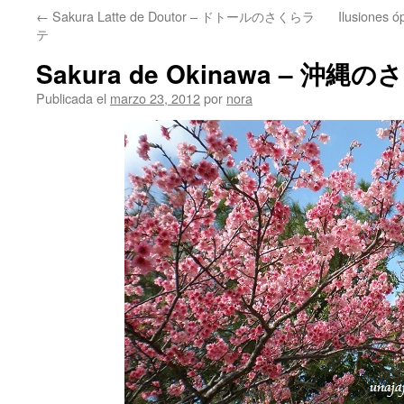
←
Sakura Latte de Doutor – ドトールのさくらラ
Ilusiones 
テ
Sakura de Okinawa – 沖縄
Publicada el
marzo 23, 2012
por
nora