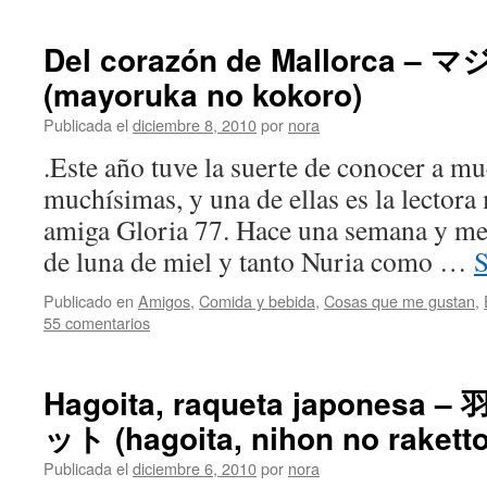
Del corazón de Mallorca 
(mayoruka no kokoro)
Publicada el
diciembre 8, 2010
por
nora
.Este año tuve la suerte de conocer a m
muchísimas, y una de ellas es la lectora
amiga Gloria 77. Hace una semana y me
de luna de miel y tanto Nuria como …
S
Publicado en
Amigos
,
Comida y bebida
,
Cosas que me gustan
,
55 comentarios
Hagoita, raqueta japone
ット (hagoita, nihon no raketto
Publicada el
diciembre 6, 2010
por
nora