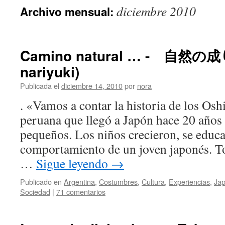
diciembre 2010
Archivo mensual:
Camino natural … - 自然の成
nariyuki)
Publicada el
diciembre 14, 2010
por
nora
. «Vamos a contar la historia de los Osh
peruana que llegó a Japón hace 20 años 
pequeños. Los niños crecieron, se educa
comportamiento de un joven japonés. 
…
Sigue leyendo
→
Publicado en
Argentina
,
Costumbres
,
Cultura
,
Experiencias
,
Ja
Sociedad
|
71 comentarios