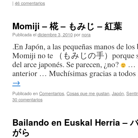
|
46 comentarios
Momiji – 椛 – もみじ – 紅葉
Publicada el
diciembre 3, 2010
por
nora
.En Japón, a las pequeñas manos de los b
Momiji no te （もみじの手）porque se pa
del arce japonés. Se parecen, ¿no?
… .
anterior … Muchísimas gracias a todo
→
Publicado en
Comentarios
,
Cosas que me gustan
,
Japón
,
Senti
30 comentarios
Bailando en Euskal Herri
がら