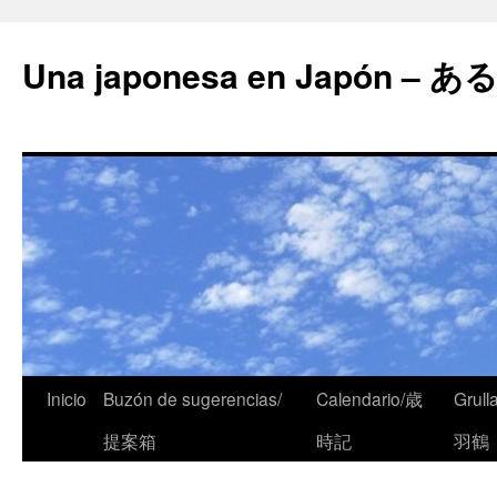
Una japonesa en Japón
Inicio
Buzón de sugerencias/
Calendario/歳
Grull
提案箱
時記
羽鶴