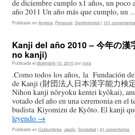
de diciembre cumplo x1 años, un poco a
año 2011 Un año más que cumplo, un
Publicado en
Amigos
,
Personal
,
Sentimientos
|
101 comentario
Kanji del año 2010 – 今年の漢字
no kanji)
Publicada el
diciembre 10, 2010
por
nora
.Como todos los años, la Fundación de
de Kanji (財団法人日本漢字能力検定協会 
Nihon kanji nōryoku kentei kyōkai), an
votado del año en una ceremonia en el 
budista Kiyomizu de Kyôto. El kanji qu
leyendo
→
Publicado en
Costumbres
,
Japón
,
Sociedad
|
41 comentarios