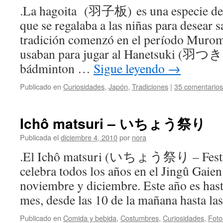
.La hagoita (羽子板) es una especie de 
que se regalaba a las niñas para desear s
tradición comenzó en el período Muroma
usaban para jugar al Hanetsuki (羽つき)
bádminton …
Sigue leyendo
→
Publicado en
Curiosidades
,
Japón
,
Tradiciones
|
35 comentarios
Ichô matsuri – いちょう祭り
Publicada el
diciembre 4, 2010
por
nora
.El Ichô matsuri (いちょう祭り – Festiva
celebra todos los años en el Jingû 
noviembre y diciembre. Este año es hasta
mes, desde las 10 de la mañana hasta l
Publicado en
Comida y bebida
,
Costumbres
,
Curiosidades
,
Foto