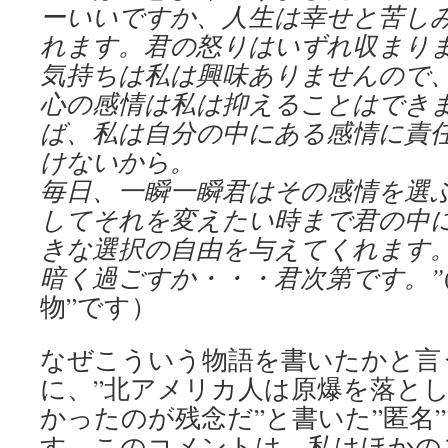
ーいいですか、人生は幸せと苦し
れます。君の怒りはいずれ収まり
気持ちは私は興味ありませんので
心の感情は私は抑えることはでき
ば、私は自分の中にある感情に責
けないから。
毎日、一瞬一瞬君はその感情を選
してそれを変えたい時まで君の中
きな選択の自由を与えてくれます
暗く過ごすか・・・君次第です。”
物”です）
なぜこういう物語を書いたかと言
に、”北アメリカ人は原爆を落と
かったのが残念だ”と書いた”匿名
す。このコメントは、私はほかの