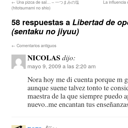
←
Una pizca de sal… – 一つまみの塩
La influenci
(hitotsumami no shio)
58 respuestas a
Libertad de 
(sentaku no jiyuu)
←
Comentarios antiguos
NICOLAS
dijo:
mayo 9, 2009 a las 2:20 am
Nora hoy me di cuenta porque m g
aunque suene talvez tonto te consi
maestra de la que siempre puedo a
nuevo..me encantan tus enseñanzas