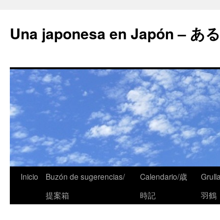
Una japonesa en Japón
Inicio
Buzón de sugerencias/
Calendario/歳
Grull
提案箱
時記
羽鶴