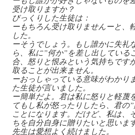
ーもし誰かが好きじゃないものを
受け取りますか？
びっくりした生徒は：
ーもちろん受け取りませんーと、
した。
ーそうでしょう。もし誰かに失礼
ら、私に”何か”を差し出している
合、怒りと恨みという気持ちです
取ることが出来ません。
ーおっしゃっている意味がわかり
た生徒が言いました。
ー簡単だよ。君は私に怒りと軽蔑
てもし私が怒ったりしたら、君の”
ことになります。だけど、私は、
ちを自分自身に贈りたいと思いま
先生は愛想よく続けました。