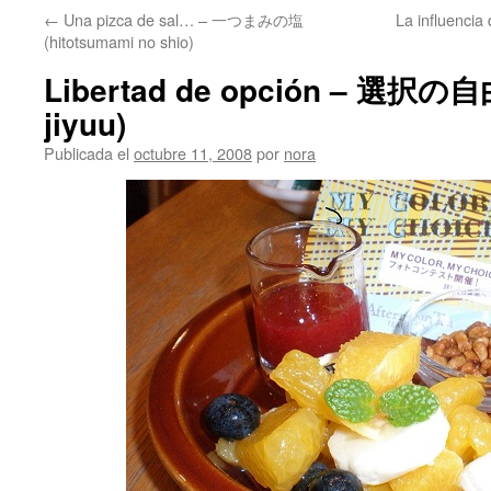
←
Una pizca de sal… – 一つまみの塩
La influenci
(hitotsumami no shio)
Libertad de opción – 選択の自由
jiyuu)
Publicada el
octubre 11, 2008
por
nora