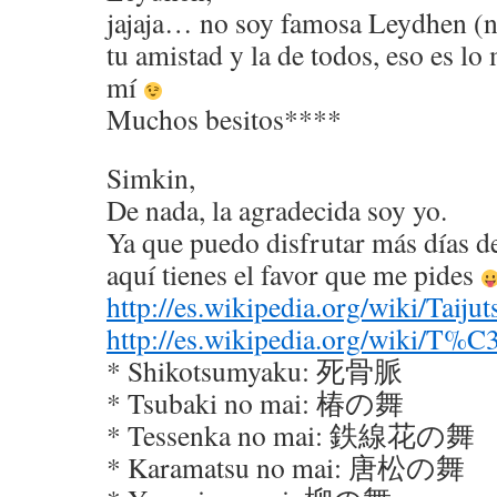
jajaja… no soy famosa Leydhen (ni
tu amistad y la de todos, eso es l
mí
Muchos besitos****
Simkin,
De nada, la agradecida soy yo.
Ya que puedo disfrutar más días de 
aquí tienes el favor que me pides
http://es.wikipedia.org/wiki/Taiju
http://es.wikipedia.org/wiki/
* Shikotsumyaku: 死骨脈
* Tsubaki no mai: 椿の舞
* Tessenka no mai: 鉄線花の舞
* Karamatsu no mai: 唐松の舞