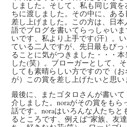
しました。そして、私も同じ賞を
ちに渡しました。その中に、ある
差し上げました。この方は、日本
語でブログを書いてらっしゃいま
いです、私より上手です(汗）。
ている二人ですが、先日最もびっく
ることに気がつきました・・・本
した(笑）。ブローガーとして、
しても素晴らしい方ですので（お
が）この賞を差し上げたいと思い
最後に、またゴタロさんが書いて
介しました。noraがその賞をも
話です。noraはいろんな人たち
るところです、例えば”家族、友