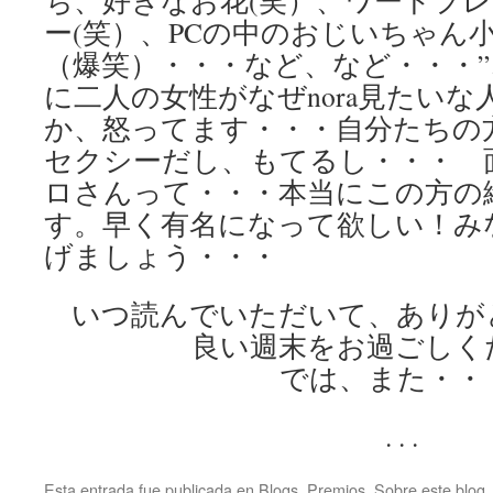
ち、好きなお花(笑）、ワードプ
ー(笑）、PCの中のおじいちゃん
（爆笑）・・・など、など・・・
に二人の女性がなぜnora見たい
か、怒ってます・・・自分たちの
セクシーだし、もてるし・・・ 
ロさんって・・・本当にこの方の
す。早く有名になって欲しい！み
げましょう・・・
いつ読んでいただいて、ありが
良い週末をお過ごしく
では、また・・
. . .
Esta entrada fue publicada en
Blogs
,
Premios
,
Sobre este blog
.