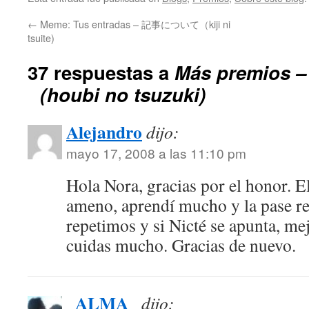
←
Meme: Tus entradas – 記事について（kiji ni
tsuite)
37 respuestas a
Más premio
（houbi no tsuzuki)
Alejandro
dijo:
mayo 17, 2008 a las 11:10 pm
Hola Nora, gracias por el honor.
ameno, aprendí mucho y la pase re
repetimos y si Nicté se apunta, me
cuidas mucho. Gracias de nuevo.
_ALMA_
dijo: