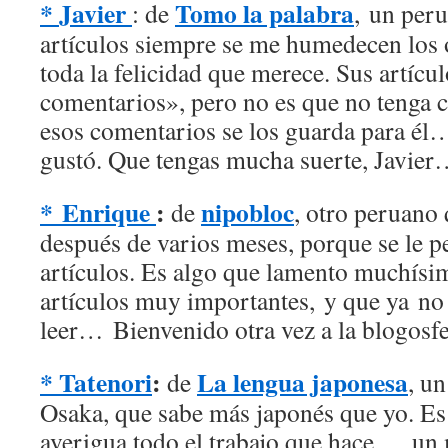
* Javier
Tomo la palabra
: de
, un peru
artículos siempre se me humedecen los o
toda la felicidad que merece. Sus artícu
comentarios», pero no es que no teng
esos comentarios se los guarda para él
gustó. Que tengas mucha suerte, Javie
* Enrique
:
nipobloc
de
, otro peruano 
después de varios meses, porque se le p
artículos. Es algo que lamento muchísi
artículos muy importantes, y que ya no
leer… Bienvenido otra vez a la blogos
* Tatenori
:
La lengua japonesa
de
, u
Osaka, que sabe más japonés que yo. E
averigua todo el trabajo que hace … un