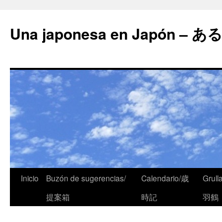
Una japonesa en Japón
Inicio
Buzón de sugerencias/
Calendario/歳
Grull
提案箱
時記
羽鶴