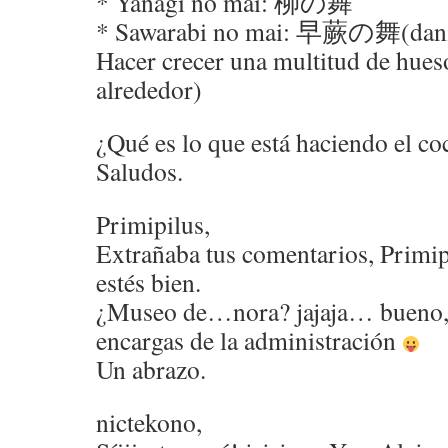
* Yanagi no mai: 柳の舞
* Sawarabi no mai: 早蕨の舞(danza
Hacer crecer una multitud de hues
alrededor)
¿Qué es lo que está haciendo el co
Saludos.
Primipilus,
Extrañaba tus comentarios, Primi
estés bien.
¿Museo de…nora? jajaja… bueno, si
encargas de la administración
Un abrazo.
nictekono,