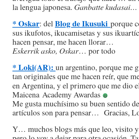
la lengua japonesa.
Ganbatte kudasai… 
* Oskar
Blog de Ikusuki
: del
porque c
sus ikufotos, ikucamisetas y sus ikuartí
hacen pensar, me hacen llorar…
Eskerrik asko, Oskar
… por todo
* Loki(AR):
un argentino, porque me g
tan originales que me hacen reír, que m
en Argentina, y el primero que me dio e
Maicena Academy Awardas
Me gusta muchísimo su buen sentido de
artículos son para pensar… Gracias, L
Y… muchos blogs más que leo, visito 
pero lo voy a dejar para otra ocasión. 