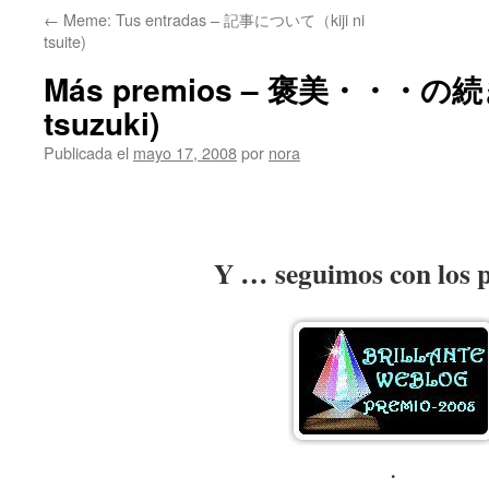
←
Meme: Tus entradas – 記事について（kiji ni
tsuite)
Más premios – 褒美・・・の続
tsuzuki)
Publicada el
mayo 17, 2008
por
nora
Y … seguimos con los 
.