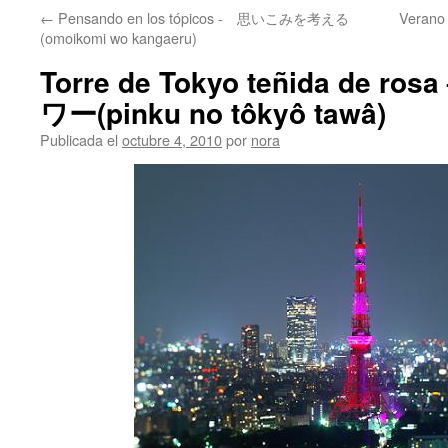
←
Pensando en los tópicos - 思いこみを考える
Verano
(omoikomi wo kangaeru)
Torre de Tokyo teñida de 
ワー(pinku no tôkyô tawâ)
Publicada el
octubre 4, 2010
por
nora