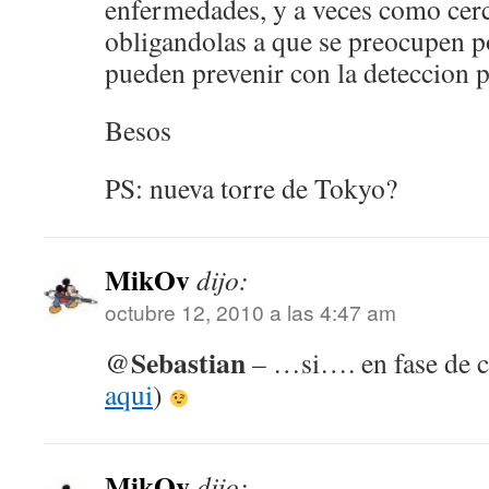
enfermedades, y a veces como cerc
obligandolas a que se preocupen p
pueden prevenir con la deteccion 
Besos
PS: nueva torre de Tokyo?
MikOv
dijo:
octubre 12, 2010 a las 4:47 am
Sebastian
@
– …si…. en fase de c
aqui
)
MikOv
dijo: