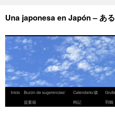
Una japonesa en Japón
Inicio
Buzón de sugerencias/
Calendario/歳
Grull
提案箱
時記
羽鶴