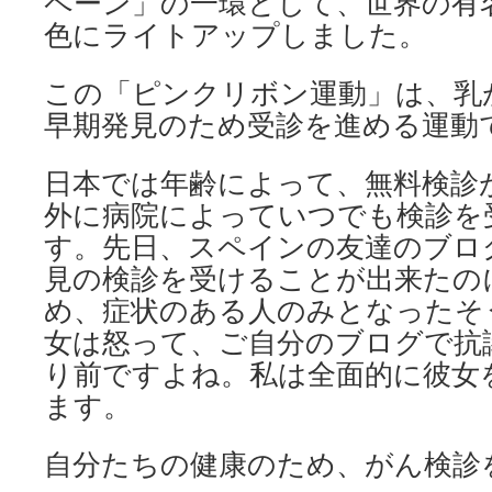
ペーン」の一環として、世界の有
色にライトアップしました。
この「ピンクリボン運動」は、乳
早期発見のため受診を進める運動
日本では年齢によって、無料検診
外に病院によっていつでも検診を
す。先日、スペインの友達のブロ
見の検診を受けることが出来たの
め、症状のある人のみとなったそ
女は怒って、ご自分のブログで抗
り前ですよね。私は全面的に彼女
ます。
自分たちの健康のため、がん検診