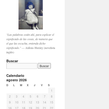
"Las palabras están ahí, para explicar el
significado de las cosas, de manera que
el que las escucha, entienda dicho
significado."
— Aldous Huxley (novelista
inglés)
Buscar
Calendario
agosto 2026
D
L
M
X
J
V
S
1
2
3
4
5
6
7
8
9
10
11
12
13
14
15
16
17
18
19
20
21
22