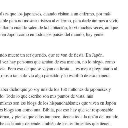
al) es que los japoneses, cuando visitan a un enfermo, por más
ible para no mostrar tristeza al enfermo, para darle ánimos a vivir,
o lloran cuando salen de la habitación, lo ví muchas veces, aunque
e en Japón como en todos los países del mundo, hay gente
ndo muere un ser querido, que se van de fiesta. En Japón,
al vez hay personas que actúan de esa manera, no lo niego, como
neta. Pero eso de que se vayan de fiesta … es mejor preguntarlo al
s ojos o tan solo vio algo parecido y lo escribió de esa manera.
aber dicho que yo soy una de los 130 millones de japoneses y
o. Todo lo que escribo son mis puntos de vista, mis
 mismo son los blogs de los hispanohablantes que viven en Japón
sos blogs son como una Biblia, por eso hay que ser responsable
informa, y pienso que ellos tampoco tienen toda la razón del mundo
be cada autor depende también de los sentimientos que tienen