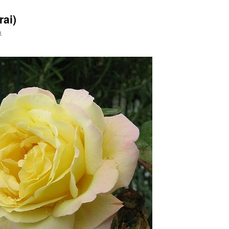
ai)
a