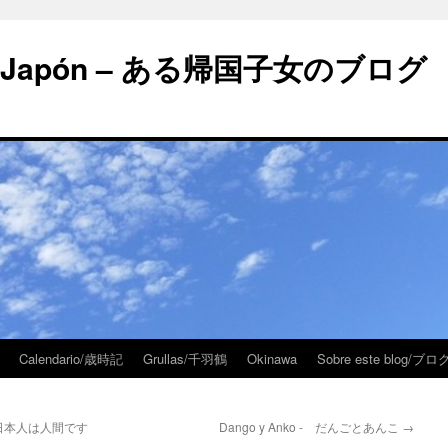
 en Japón – ある帰国子女のブログ
Calendario/歳時記
Grullas/千羽鶴
Okinawa
Sobre este blog/
os – 日本人は人間です
Dango y Anko - だんごとあんこ
→