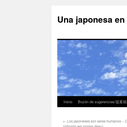
Una japonesa
Inicio
Buzón de sugerencias/提案箱
←
Los japoneses son seres human
(nihonjin wa ningen desu)