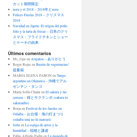
カット期間限定
nora y el 2018 – 2018年とnora
Felices Fiestas 2018 – クリスマス
2018
Navidad en Japón: El origen del pollo
frito y la tarta de fresas – 日本のクリ
スマス：フライドチキンとショー
とケーキの由来
Últimos comentarios
Ms_Gpe
en
Arigatou – ありがとう
Roger Rojas
en
Buzón de sugerencias/
提案箱
MARIA ELENA PABON
en
Tango
argentino en Okinawa – 沖縄でアル
ゼンチン・タンゴ
María Sofía Chalar
en
El sakura y las
cerezas – 桜とサクランボ (sakura to
sakuranbo)
Borja
en
Festival de los faroles en
Odaiba – お台場・海の灯まつり
(odaiba umi no hi matsuri)
fortu
en
La espiga de arroz y la
humildad – 稲穂と謙虚
Pablo Alfredo Padín
en
La moneda de