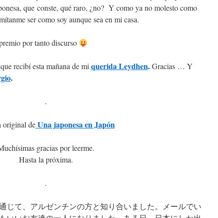
aponesa, que conste, qué raro, ¿no? Y como ya no molesto como
ermítanme ser como soy aunque sea en mi casa.
premio por tanto discurso
querida Leydhen
.
 que recibí esta mañana de mi
Gracias … Y
rgio
.
.
Una japonesa en Japón
 original de
Muchísimas gracias por leerme.
Hasta la próxima.
.
通じて、アルゼンチンの方と知り合いました。メールでい
もいいお友達の一人になりました。ある日、日本にしか出