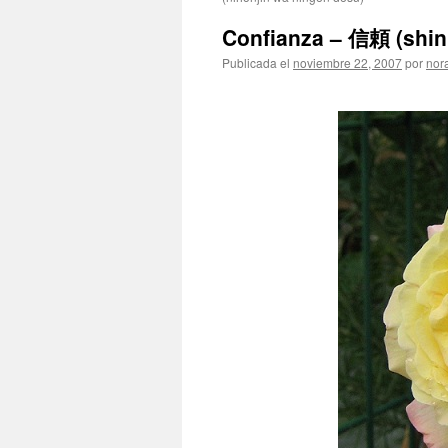
Confianza – 信頼 (shinr
Publicada el
noviembre 22, 2007
por
nor