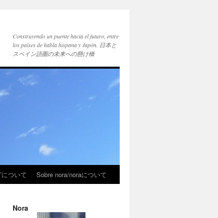
Construyendo un puente hacia el futuro, entre
los países de habla hispana y Japón. 日本と
スペイン語圏の未来への懸け橋
ブログについて
Sobre nora/noraについて
Nora