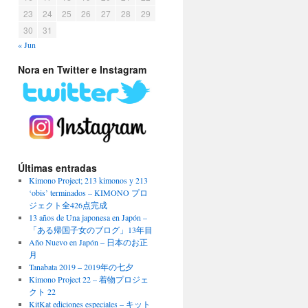
23
24
25
26
27
28
29
30
31
« Jun
Nora en Twitter e Instagram
Últimas entradas
Kimono Project; 213 kimonos y 213
‘obis’ terminados – KIMONO プロ
ジェクト全426点完成
13 años de Una japonesa en Japón –
「ある帰国子女のブログ」13年目
Año Nuevo en Japón – 日本のお正
月
Tanabata 2019 – 2019年の七夕
Kimono Project 22 – 着物プロジェ
クト 22
KitKat ediciones especiales – キット