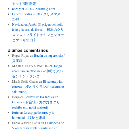
カット期間限定
nora y el 2018 – 2018年とnora
Felices Fiestas 2018 – クリスマス
2018
Navidad en Japón: El origen del pollo
frito y la tarta de fresas – 日本のクリ
スマス：フライドチキンとショー
とケーキの由来
Últimos comentarios
Roger Rojas
en
Buzón de sugerencias/
提案箱
MARIA ELENA PABON
en
Tango
argentino en Okinawa – 沖縄でアル
ゼンチン・タンゴ
María Sofía Chalar
en
El sakura y las
cerezas – 桜とサクランボ (sakura to
sakuranbo)
Borja
en
Festival de los faroles en
Odaiba – お台場・海の灯まつり
(odaiba umi no hi matsuri)
fortu
en
La espiga de arroz y la
humildad – 稲穂と謙虚
Pablo Alfredo Padín
en
La moneda de
5 yenes y su doble significado en