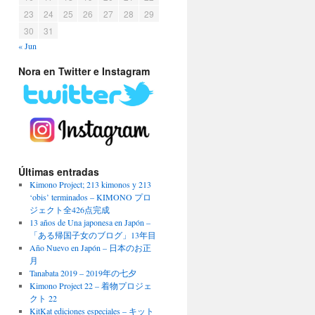
23
24
25
26
27
28
29
30
31
« Jun
Nora en Twitter e Instagram
Últimas entradas
Kimono Project; 213 kimonos y 213
‘obis’ terminados – KIMONO プロ
ジェクト全426点完成
13 años de Una japonesa en Japón –
「ある帰国子女のブログ」13年目
Año Nuevo en Japón – 日本のお正
月
Tanabata 2019 – 2019年の七夕
Kimono Project 22 – 着物プロジェ
クト 22
KitKat ediciones especiales – キット