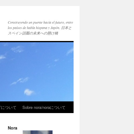
Construyendo un puente hacia el futuro, entre
los países de habla hispana y Japón. 日本と
スペイン語圏の未来への懸け橋
ブログについて
Sobre nora/noraについて
Nora