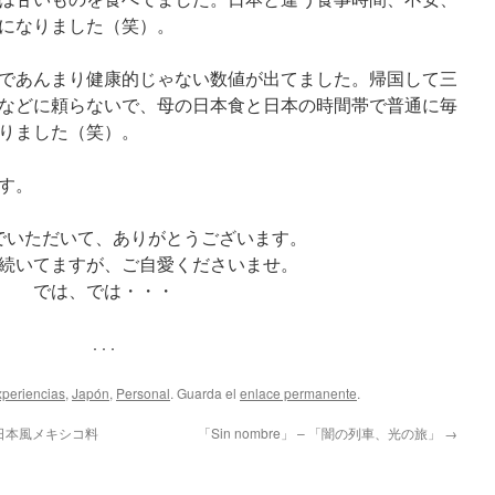
になりました（笑）。
であんまり健康的じゃない数値が出てました。帰国して三
などに頼らないで、母の日本食と日本の時間帯で普通に毎
りました（笑）。
す。
でいただいて、ありがとうございます。
続いてますが、ご自愛くださいませ。
では、では・・・
. . .
periencias
,
Japón
,
Personal
. Guarda el
enlace permanente
.
sa – 日本風メキシコ料
「Sin nombre」 – 「闇の列車、光の旅」
→