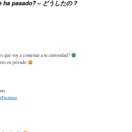
te ha pasado? – どうしたの？
que voy a contestar a tu curiosidad?
pero en privado
ras
i/Facturas