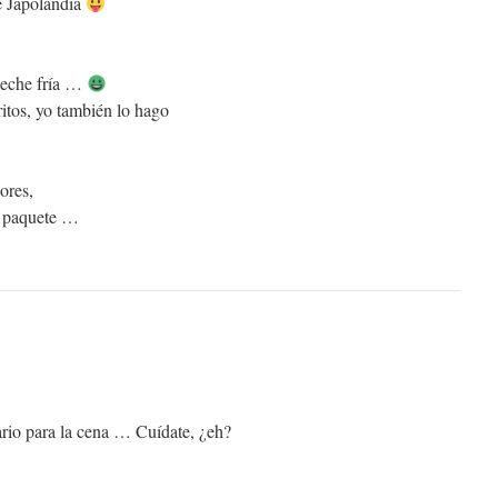
e Japolandia
leche fría …
ritos, yo también lo hago
ores,
o paquete …
ario para la cena … Cuídate, ¿eh?