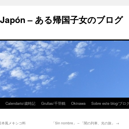
 en Japón – ある帰国子女のブログ
Calendario/歳時記
Grullas/千羽鶴
Okinawa
Sobre este blog/
sa – 日本風メキシコ料
「Sin nombre」 – 「闇の列車、光の旅」
→