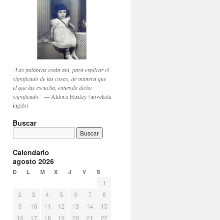
"Las palabras están ahí, para explicar el
significado de las cosas, de manera que
el que las escucha, entienda dicho
significado."
— Aldous Huxley (novelista
inglés)
Buscar
Calendario
agosto 2026
D
L
M
X
J
V
S
1
2
3
4
5
6
7
8
9
10
11
12
13
14
15
16
17
18
19
20
21
22