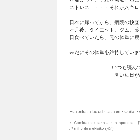
ストレス ・・・それが八キロ
日本に帰ってから、病院の検査
ヶ月後、ダイエット、ジム、薬
日食べていたら、元の体重に戻
未だにその体重を維持していま
いつも読ん
暑い毎日が
Esta entrada fue publicada en
España
,
Ex
←
Comida mexicana … a la japone
理 (nihonfû mekisiko ryôri)