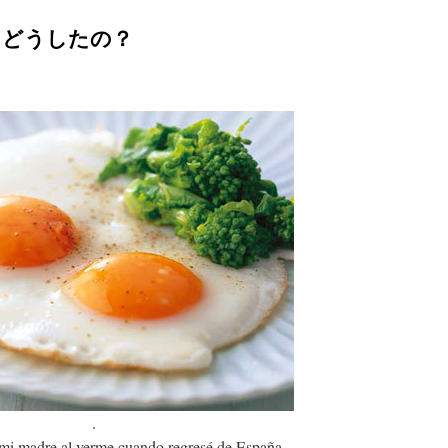
o? – どうしたの？
.
 mi madre al verme cuando regresé de España.