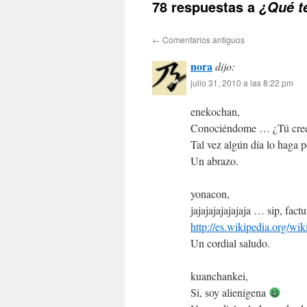
78 respuestas a
¿Qué 
←
Comentarios antiguos
nora
dijo:
julio 31, 2010 a las 8:22 pm
enekochan,
Conociéndome … ¿Tú crees 
Tal vez algún día lo haga 
Un abrazo.
yonacon,
jajajajajajajaja … sip, factu
http://es.wikipedia.org/wik
Un cordial saludo.
kuanchankei,
Si, soy alienígena