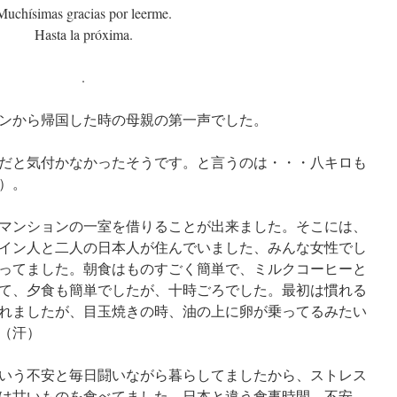
Muchísimas gracias por leerme.
Hasta la próxima.
.
ンから帰国した時の母親の第一声でした。
だと気付かなかったそうです。と言うのは・・・八キロも
）。
マンションの一室を借りることが出来ました。そこには、
イン人と二人の日本人が住んでいました、みんな女性でし
ってました。朝食はものすごく簡単で、ミルクコーヒーと
て、夕食も簡単でしたが、十時ごろでした。最初は慣れる
れましたが、目玉焼きの時、油の上に卵が乗ってるみたい
（汗）
いう不安と毎日闘いながら暮らしてましたから、ストレス
は甘いものを食べてました。日本と違う食事時間、不安、