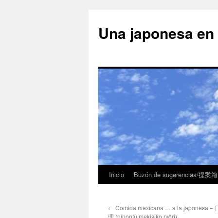
Una japonesa
Inicio
Buzón de sugerencias/提案箱
←
Comida mexicana … a la japone
理 (nihonfû mekisiko ryôri)