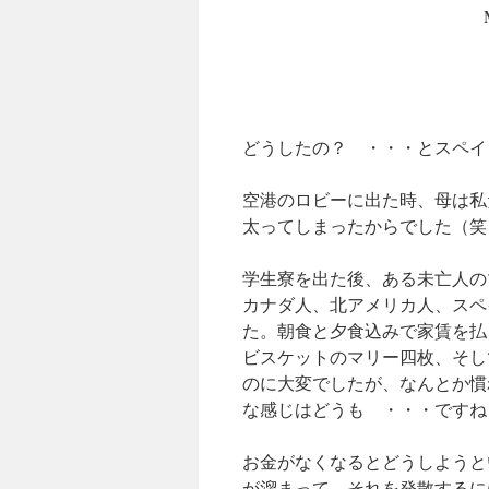
どうしたの？ ・・・とスペイ
空港のロビーに出た時、母は私
太ってしまったからでした（笑
学生寮を出た後、ある未亡人の
カナダ人、北アメリカ人、スペ
た。朝食と夕食込みで家賃を払
ビスケットのマリー四枚、そし
のに大変でしたが、なんとか慣
な感じはどうも ・・・ですね
お金がなくなるとどうしようと
が溜まって、それを発散するに