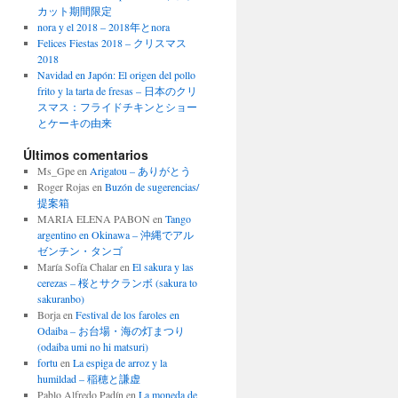
カット期間限定
nora y el 2018 – 2018年とnora
Felices Fiestas 2018 – クリスマス
2018
Navidad en Japón: El origen del pollo
frito y la tarta de fresas – 日本のクリ
スマス：フライドチキンとショー
とケーキの由来
Últimos comentarios
Ms_Gpe
en
Arigatou – ありがとう
Roger Rojas
en
Buzón de sugerencias/
提案箱
MARIA ELENA PABON
en
Tango
argentino en Okinawa – 沖縄でアル
ゼンチン・タンゴ
María Sofía Chalar
en
El sakura y las
cerezas – 桜とサクランボ (sakura to
sakuranbo)
Borja
en
Festival de los faroles en
Odaiba – お台場・海の灯まつり
(odaiba umi no hi matsuri)
fortu
en
La espiga de arroz y la
humildad – 稲穂と謙虚
Pablo Alfredo Padín
en
La moneda de