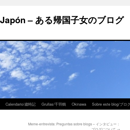
 en Japón – ある帰国子女のブログ
Calendario/歳時記
Grullas/千羽鶴
Okinawa
Sobre este blog/
Meme-entrevista: Preguntas sobre blogs – インタビュー：
ブログについて
→