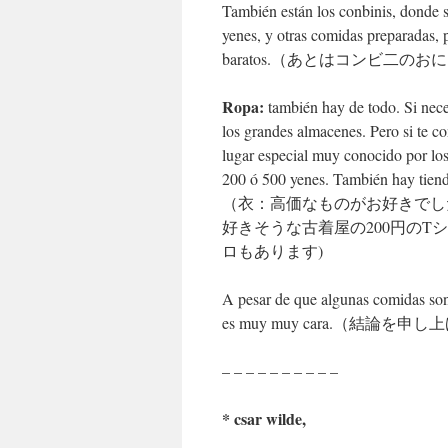
También están los conbinis, donde s
yenes, y otras comidas preparadas,
baratos.（あとはコンビ
Ropa:
también hay de todo. Si neces
los grandes almacenes. Pero si te 
lugar especial muy conocido por los
200 ó 500 yenes. También hay tien
（衣：高価なものがお好きでし
好きそうな古着屋の200円のTシ
ロもあります)
A pesar de que algunas comidas son 
es muy muy cara.（結
– – – – – – – – – –
* csar wilde,