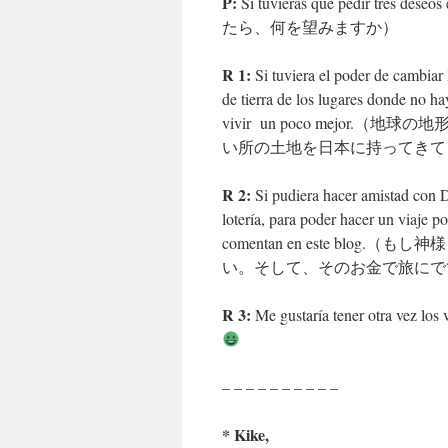
P:
Si tuvieras que pedir tre
たら、何を望みますか）
R 1:
Si tuviera el poder de cambiar 
de tierra de los lugares donde no h
vivir un poco mejo
い所の土地を日本に持ってきて
R 2:
Si pudiera hacer amistad con Di
lotería, para poder hacer un viaje
comentan en este b
い。そして、そのお金で旅にで
R 3:
Me gustaría tener otr
– – – – – – – – – –
* Kike,