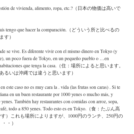
n cuestión de vivienda, alimento, ropa, etc.?（日本の物価は高いで
 qué país tengo que hacer la comparación.（どういう所と比べるの
ます）
de se vive. Es diferente vivir con el mismo dinero en Tokyo (y
te), un poco fuera de Tokyo, en un pequeño pueblo o …en
 las habitaciones que tenga la casa.（住：場所によると思います。
あるいは沖縄では違うと思います）
en este caso no es muy cara la . vida (las frutas son caras) . Si te
liana en un buen restaurante por 1000 yenes o mucho más, y
yenes. También hay restaurantes con comidas con arroz, sopa,
un café, todo a 850 yenes. Todo esto es en Tokyo.（食：たぶん高
す）これも場所によりますが、1000円のランチ、250円の
・・・）