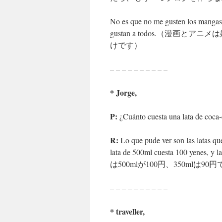
No es que no me gusten los mangas 
gustan a todos.（漫
けです）
– – – – – – – – – –
* Jorge,
P:
¿Cuánto cuesta una lata 
R:
Lo que pude ver son las latas qu
lata de 500ml cuesta 100 ye
は500mlが100円、350mlは90
– – – – – – – – – –
* traveller,