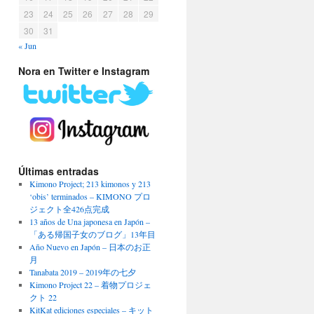
23
24
25
26
27
28
29
30
31
« Jun
Nora en Twitter e Instagram
Últimas entradas
Kimono Project; 213 kimonos y 213
‘obis’ terminados – KIMONO プロ
ジェクト全426点完成
13 años de Una japonesa en Japón –
「ある帰国子女のブログ」13年目
Año Nuevo en Japón – 日本のお正
月
Tanabata 2019 – 2019年の七夕
Kimono Project 22 – 着物プロジェ
クト 22
KitKat ediciones especiales – キット