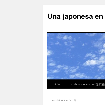
Una japonesa
Inicio
Buzón de sugerencias/提案箱
←
Shiisaa – シーサー