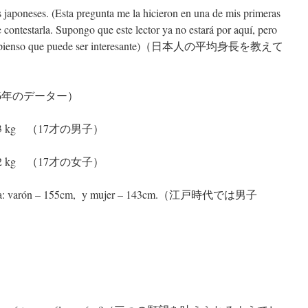
 japoneses. (Esta pregunta me la hicieron en una de mis primeras
 contestarla. Supongo que este lector ya no estará por aquí, pero
orque pienso que puede ser interesante)（日本人の平均身長を教えて
06（2006年のデーター）
so: 63 kg （17才の男子）
so: 52 kg （17才の女子）
io era: varón – 155cm, y mujer – 143cm.（江戸時代では男子