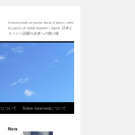
Construyendo un puente hacia el futuro, entre
los países de habla hispana y Japón. 日本と
スペイン語圏の未来への懸け橋
ブログについて
Sobre nora/noraについて
Nora