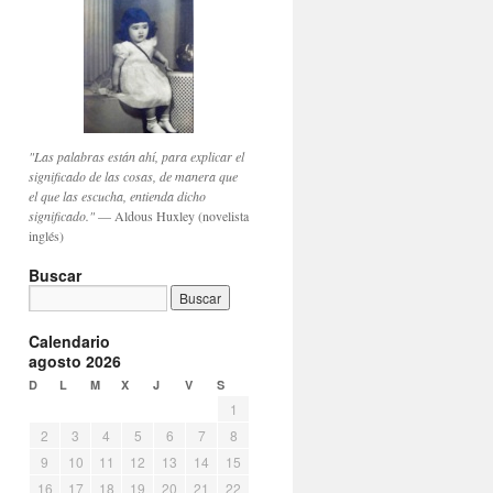
"Las palabras están ahí, para explicar el
significado de las cosas, de manera que
el que las escucha, entienda dicho
significado."
— Aldous Huxley (novelista
inglés)
Buscar
Calendario
agosto 2026
D
L
M
X
J
V
S
1
2
3
4
5
6
7
8
9
10
11
12
13
14
15
16
17
18
19
20
21
22