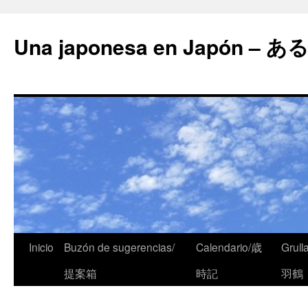
Una japonesa en Japón
Inicio
Buzón de sugerencias/
Calendario/歳
Grull
提案箱
時記
羽鶴