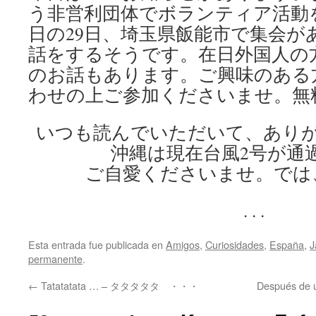
う非営利団体でボランティア活動
日の29日、埼玉県飯能市で集会が
話をするそうです。在日外国人の
のお話もあります。ご興味のある
わせの上ご参加くださいませ。無
いつも読んでいただいて、あり
沖縄は現在台風2号が通
ご自愛くださいませ。では
. . .
Esta entrada fue publicada en
Amigos
,
Curiosidades
,
España
,
J
permanente
.
←
Tatatatata … – タタタタタ ・・・
Después de 