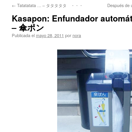
←
Tatatatata … – タタタタタ ・・・
Después de 
Kasapon: Enfundador automát
– 傘ポン
Publicada el
mayo 28, 2011
por
nora