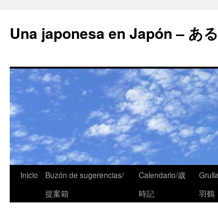
Una japonesa en Japón
Inicio
Buzón de sugerencias/
Calendario/歳
Grull
提案箱
時記
羽鶴