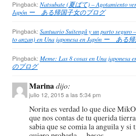
Pingback:
Natsubate (夏ばて) – Agotamiento vera
Japón ー ある帰国子女のブログ
Pingback:
Santuario Suitengû y un parto se
to anzan) en Una japonesa en Japón
Pingback:
Meme: Las 8 cosas en Una japo
のブログ
Marina
dijo:
julio 12, 2015 a las 5:34 pm
Norita es verdad lo que dice MikO
que nos contas de tu querida tierr
sabia que se comia la anguila y si 
quiero probarla… besos.