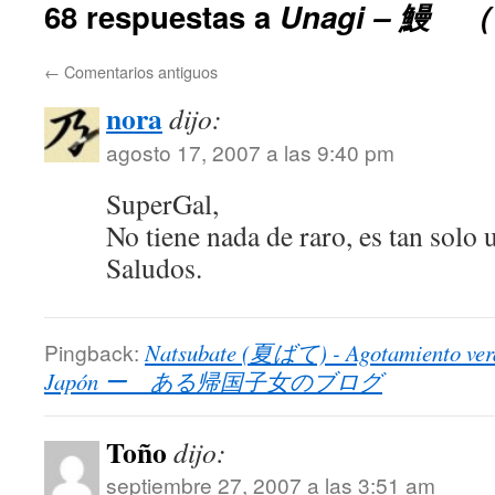
68 respuestas a
Unagi – 鰻 （
←
Comentarios antiguos
nora
dijo:
agosto 17, 2007 a las 9:40 pm
SuperGal,
No tiene nada de raro, es tan solo
Saludos.
Pingback:
Natsubate (夏ばて) - Agotamiento vera
Japón ー ある帰国子女のブログ
Toño
dijo:
septiembre 27, 2007 a las 3:51 am