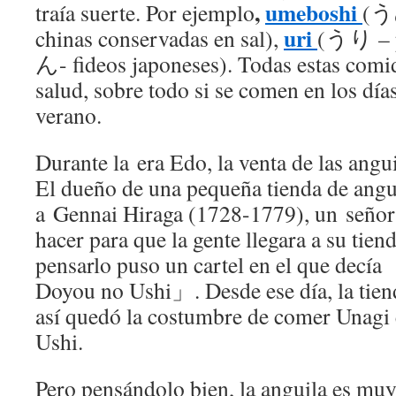
,
umeboshi
traía suerte. Por ejemplo
(う
uri
chinas conservadas en sal),
(うり – 
ん- fideos japoneses). Todas estas comi
salud, sobre todo si se comen en los día
verano.
Durante la era Edo, la venta de las ang
El dueño de una pequeña tienda de angu
a Gennai Hiraga (1728-1779), un seño
hacer para que la gente llegara a su tie
pensarlo puso un cartel en el que decía
Doyou no Ushi」. Desde ese día, la tien
así quedó la costumbre de comer Unagi 
Ushi.
Pero pensándolo bien, la anguila es muy