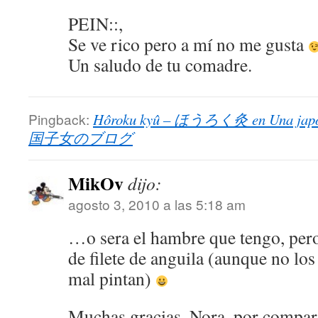
PEIN::,
Se ve rico pero a mí no me gusta
Un saludo de tu comadre.
Pingback:
Hôroku kyû – ほうろく灸 en Una ja
国子女のブログ
MikOv
dijo:
agosto 3, 2010 a las 5:18 am
…o sera el hambre que tengo, pero
de filete de anguila (aunque no lo
mal pintan)
Muchas gracias, Nora, por compart