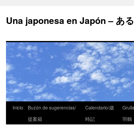
Una japonesa en Japón
Inicio
Buzón de sugerencias/
Calendario/歳
Grull
提案箱
時記
羽鶴