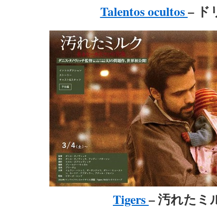
Talentos ocultos
– 
Tigers
– 汚れたミ