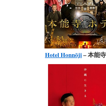
Hotel Honnōji
– 本能