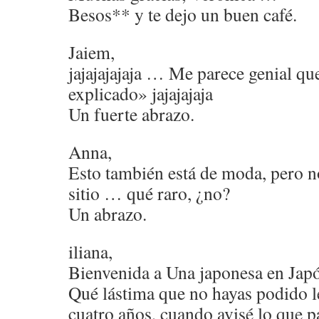
Besos** y te dejo un buen café.
Jaiem,
jajajajajaja … Me parece genial qu
explicado» jajajajaja
Un fuerte abrazo.
Anna,
Esto también está de moda, pero n
sitio … qué raro, ¿no?
Un abrazo.
iliana,
Bienvenida a Una japonesa en Jap
Qué lástima que no hayas podido le
cuatro años, cuando avisé lo que 