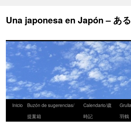
Una japonesa en Japón
Inicio
Buzón de sugerencias/
Calendario/歳
Grull
提案箱
時記
羽鶴