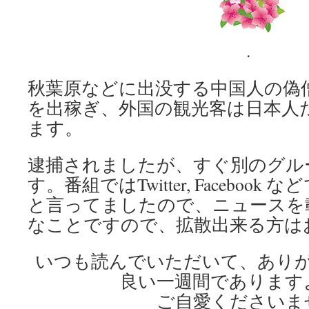
.
秋葉原などに出没する中国人の偽僧
を出稼ぎ、外国の観光客は日本人
ます。
逮捕されましたが、すぐ別のグル
す。番組ではTwitter, Faceboo
と言ってましたので、ニュースを
なことですので、拡散出来る方は
いつも読んでいただいて、あり
良い一週間であります
ご自愛くださいま