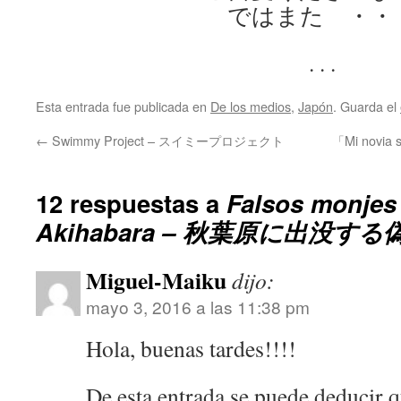
ではまた ・・
. . .
Esta entrada fue publicada en
De los medios
,
Japón
. Guarda el
←
Swimmy Project – スイミープロジェクト
「Mi novia 
12 respuestas a
Falsos monjes
Akihabara – 秋葉原に出没す
Miguel-Maiku
dijo:
mayo 3, 2016 a las 11:38 pm
Hola, buenas tardes!!!!
De esta entrada se puede deducir q