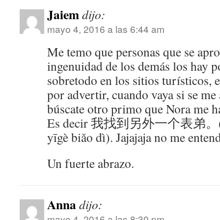
Jaiem
dijo:
mayo 4, 2016 a las 6:44 am
Me temo que personas que se apro
ingenuidad de los demás los hay po
sobretodo en los sitios turísticos,
por advertir, cuando vaya si se me 
búscate otro primo que Nora me ha
Es decir 我找到另外一个表弟。(Wǒ 
yīgè biǎo dì). Jajajaja no me enten
Un fuerte abrazo.
Anna
dijo:
mayo 4, 2016 a las 8:30 pm