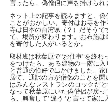
言ったら、偽僧侶に声を掛けられ
ネット上の記事を読みますと、偽
ことがおかしい。寄付はお寺を作
寺は日本の台湾県（？）だそうで
て、場所が変わります。お布施は
を寄付した人がいるとか。
取材班は秋葉原で”お仕事”を終わ
をつけたら、ある建物の一階に入
と普通の恰好で出かけました。家
居て、通訳の方が僧侶のことを聞
はみんなレストランのコックだと
なって秋葉原にいた偽僧侶が戻っ
ら、興奮して”違う”と言って家に