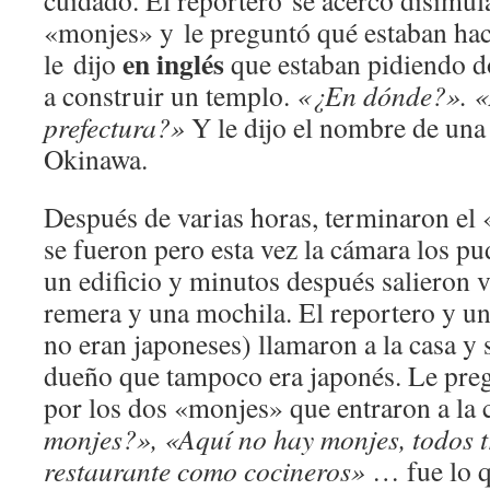
cuidado. El reportero se acercó disimu
«monjes» y le preguntó qué estaban ha
en inglés
le dijo
que estaban pidiendo d
a construir un templo.
«¿En dónde?». «
prefectura?»
Y le dijo el nombre de una 
Okinawa.
Después de varias horas, terminaron el 
se fueron pero esta vez la cámara los pu
un edificio y minutos después salieron v
remera y una mochila. El reportero y un
no eran japoneses) llamaron a la casa y s
dueño que tampoco era japonés. Le pre
por los dos «monjes» que entraron a l
monjes?»,
«Aquí no hay monjes, todos
restaurante como cocineros»
… fue lo qu