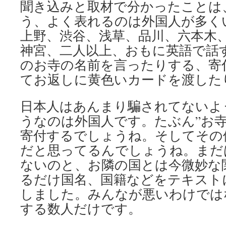
聞き込みと取材で分かったことは
う、よく表れるのは外国人が多く
上野、渋谷、浅草、品川、六本木
神宮、二人以上、おもに英語で話
のお寺の名前を言ったりする、寄
てお返しに黄色いカードを渡した
日本人はあんまり騙されてないよ
うなのは外国人です。たぶん”お寺
寄付するでしょうね。そしてその
だと思ってるんでしょうね。まだ
ないのと、お隣の国とは今微妙な
るだけ国名、国籍などをテキスト
しました。みんなが悪いわけでは
する数人だけです。