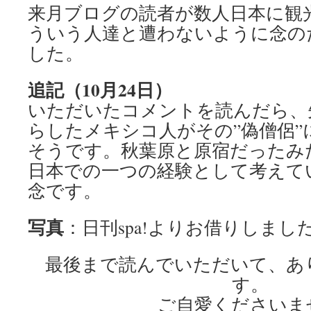
来月ブログの読者が数人日本に観
ういう人達と遭わないように念の
した。
追記（10月24日）
いただいたコメントを読んだら、
らしたメキシコ人がその”偽僧侶”
そうです。秋葉原と原宿だったみ
日本での一つの経験として考えて
念です。
写真
：日刊spa!よりお借りしまし
最後まで読んでいただいて、あ
す。
ご自愛くださいま