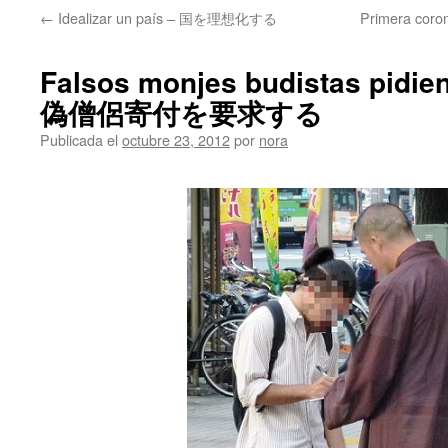
←
Idealizar un país – 国を理想化する
Primera coro
Falsos monjes budistas pidie
偽僧侶寄付を要求する
Publicada el
octubre 23, 2012
por
nora