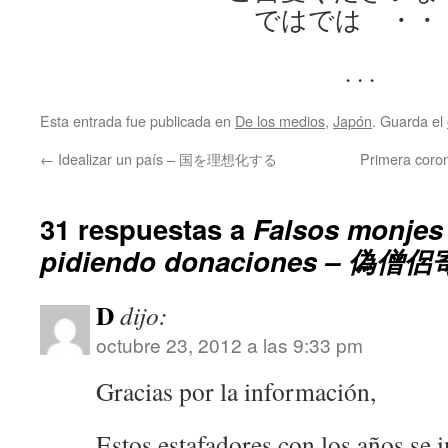
ではでは ・・
. . .
Esta entrada fue publicada en
De los medios
,
Japón
. Guarda el
←
Idealizar un país – 国を理想化する
Primera coro
31 respuestas a
Falsos monjes
pidiendo donaciones – 
D
dijo:
octubre 23, 2012 a las 9:33 pm
Gracias por la información,
Estos estafadores con los años se 