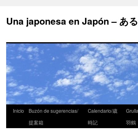
Una japonesa en Japón
Inicio
Buzón de sugerencias/
Calendario/歳
Grull
提案箱
時記
羽鶴