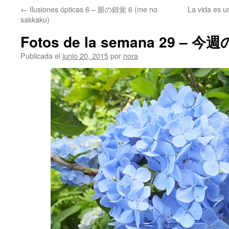
←
Ilusiones ópticas 6 – 眼の錯覚 6 (me no
La vida es 
sakkaku)
Fotos de la semana 29 – 今
Publicada el
junio 20, 2015
por
nora