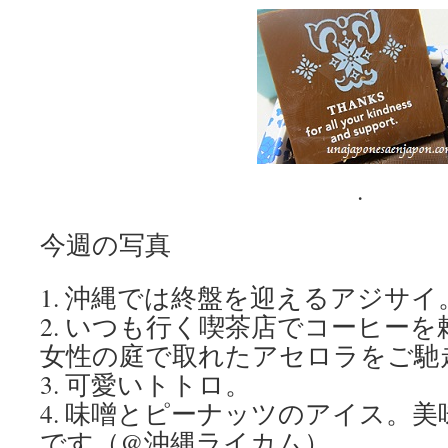
.
今週の写真
1. 沖縄では終盤を迎えるアジサイ
2. いつも行く喫茶店でコーヒー
女性の庭で取れたアセロラをご馳
3. 可愛いトトロ。
4. 味噌とピーナッツのアイス。
です（@沖縄ライカム）。