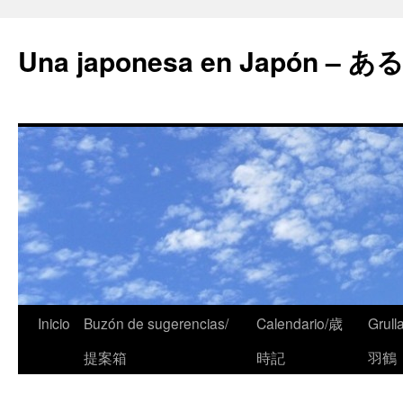
Una japonesa en Japón
Inicio
Buzón de sugerencias/
Calendario/歳
Grull
提案箱
時記
羽鶴