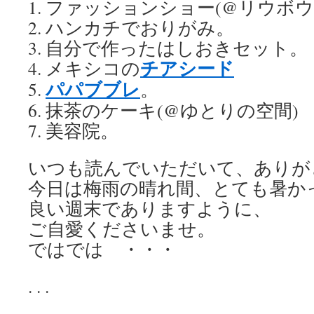
1. ファッションショー(@リウボウ
2. ハンカチでおりがみ。
3. 自分で作ったはしおきセット。
チアシード
4. メキシコの
パパブブレ
5.
。
6. 抹茶のケーキ(@ゆとりの空間)
7. 美容院。
いつも読んでいただいて、ありが
今日は梅雨の晴れ間、とても暑か
良い週末でありますように、
ご自愛くださいませ。
ではでは ・・・
. . .