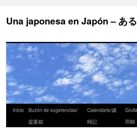
Una japonesa en Japón
Inicio
Buzón de sugerencias/
Calendario/歳
Grull
提案箱
時記
羽鶴