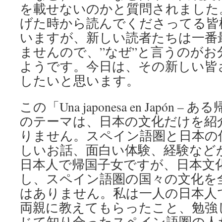
を載せないのかと質問されました
げた時から読んでくださってる皆
いますが、新しい読者たちは一番
ませんので、”なぜ”と言うのが
ようです。今日は、その新しい皆
したいと思います。
この「Una japonesa en Japón
のテーマは、日本の文化だけを紹
りません。スペイン語圏と日本の
しいお話、面白い体験、経験など
日本人で帰国子女ですが、日本文
し、スペイン語圏の国々の文化を
はありません。私は一人の日本人
両親に教えてもらったこと、勉強
じて知り合ったスペイン語圏の人