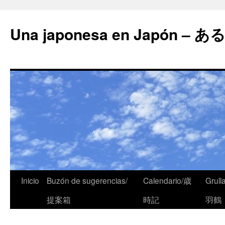
Una japonesa en Japón
Inicio
Buzón de sugerencias/
Calendario/歳
Grull
提案箱
時記
羽鶴