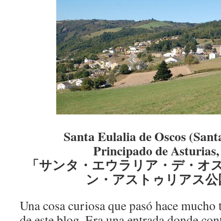
Santa Eulalia de Oscos (Santa
Principado de Asturias
「サンタ・エウラリア・デ・オ
ン・アストゥリアス公
Una cosa curiosa que pasó hace mucho 
de este blog. Era una entrada donde cont