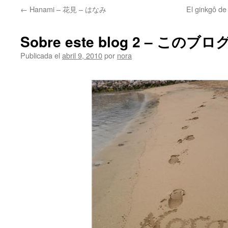
←
Hanami – 花見 – はなみ
El ginkgô 
Sobre este blog 2 – この
Publicada el
abril 9, 2010
por
nora