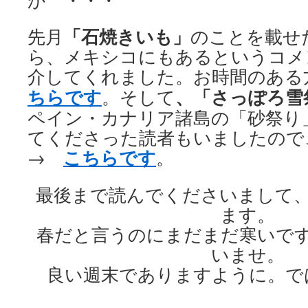
か ・・・
「石焼きいも」
先月
のことを載せ
ら、メキシコにもあるというコメ
介してくれました。お時間のあ
ちらです
、「さっぽろ雪祭
。そして
ペイン・カナリア諸島の「砂祭り
てくださった読者もいましたので
こちらです
→
。
最後まで読んでくださいまして
ます。
春だと言うのにまだまだ寒いで
いませ。
良い週末でありますように。で