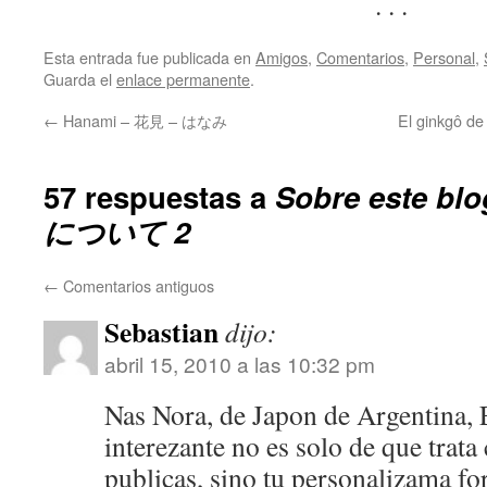
. . .
Esta entrada fue publicada en
Amigos
,
Comentarios
,
Personal
,
Guarda el
enlace permanente
.
←
Hanami – 花見 – はなみ
El ginkgô 
57 respuestas a
Sobre este b
について 2
←
Comentarios antiguos
Sebastian
dijo:
abril 15, 2010 a las 10:32 pm
Nas Nora, de Japon de Argentina, E
interezante no es solo de que trata
publicas, sino tu personalizama fo