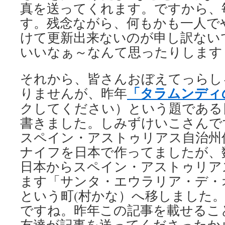
真を送ってくれます。ですから、
す。残念ながら、何もかも一人で
けて更新出来ないのが申し訳ない
いいなぁ～なんて思ったりします
それから、皆さんおぼえてっらし
「タラムンディ
りませんが、昨年
クしてください）という題である
書きました。しみずけいこさんで
スペイン・アストゥリアス自治州
ナイフを日本で作ってましたが、
日本からスペイン・アストゥリア
ます「サンタ・エウラリア・デ・
という町(村かな）へ移しました
ですね。昨年この記事を載せるこ
友達が記事を送ってくださったか