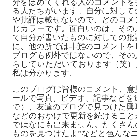
分をほめてくれる人のコメントを
る人たちがいます。自分に対して
や批評は載せないので、どのコメ
じカラーです。面白いのは、その
て自分が書いたものに対しての批
に、他の所では非難のコメントを
ブログも例外ではないので、その
らしていただいております（笑）
私は分かります。
このブログは皆様のコメント、意
ールで写真、ビデオ、記事などを
で）、友達のブログで見つけた興
などのおかげで更新を続けること
ではなにも出来ません。たくさん
ものを見つけたよ”などと色んな