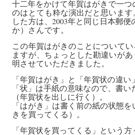
十二年をかけて年賀はがきで一つ
のはとても粋な演出だと思います
した方は、2003年と同じ日本郵
か）さんです。
この年賀はがきのことについてい
ますが、ちょっとした勘違いがあ
明させていただきました。
「年賀はがき」と「年賀状の違い
「状」は手紙の意味なので、書い
（年賀状を出しに行く）。
「はがき」は書く前の紙の状態を
きを買ってくる）。
「年賀状を買ってくる」という方