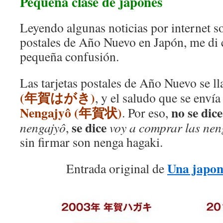
Pequeña clase de japonés
Leyendo algunas noticias por internet so
postales de Año Nuevo en Japón, me di 
pequeña confusión.
Las tarjetas postales de Año Nuevo se 
(年賀はがき)
, y el saludo que se envía 
Nengajyô (年賀状)
no se dice
. Por eso,
se dice
nengajyô
,
voy a comprar las ne
sin firmar son nenga hagaki.
Una japon
Entrada original de