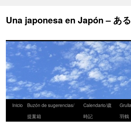
Una japonesa en Japón
Inicio
Buzón de sugerencias/
Calendario/歳
Grull
提案箱
時記
羽鶴