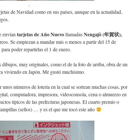
.
jetas de Navidad como en sus países, aunque en la actualidad,
igos.
tarjetas de Año Nuevo
Nengajô (年賀状),
se envían
llamadas
rreos. Se empiezan a mandar más o menos a partir del 15 de
n para poder repartirlas el 1 de enero.
dibujos, muy originales, como el de la foto de arriba, obra de un
ra viviendo en Japón. Me gustó muchísimo.
ior unos números de lotería en la cual se sortean muchas cosas, por
digital, computadora, impresora, videoconsola, cena o almuerzo en
uctos típicos de las prefecturas japonesas. El cuarto premio o
tampillas (sellos) … y es el que me tocó este año