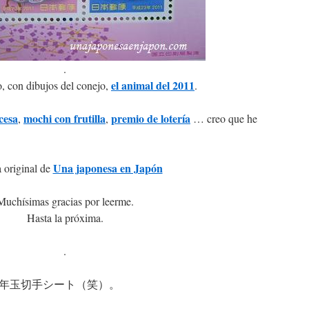
.
el animal del 2011
ño, con dibujos del conejo,
.
cesa
mochi con frutilla
premio de lotería
,
,
… creo que he
Una japonesa en Japón
 original de
Muchísimas gracias por leerme.
Hasta la próxima.
.
年玉切手シート（笑）。