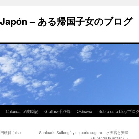
 en Japón – ある帰国子女のブログ
Calendario/歳時記
Grullas/千羽鶴
Okinawa
Sobre este blog/
五百円硬貨 (nise
Santuario Suitengû y un parto seguro – 水天宮と安産
(suitengû to anzan)
→