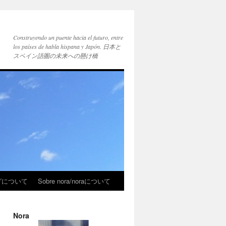
Construyendo un puente hacia el futuro, entre
los países de habla hispana y Japón. 日本と
スペイン語圏の未来への懸け橋
ブログについて
Sobre nora/noraについて
Nora