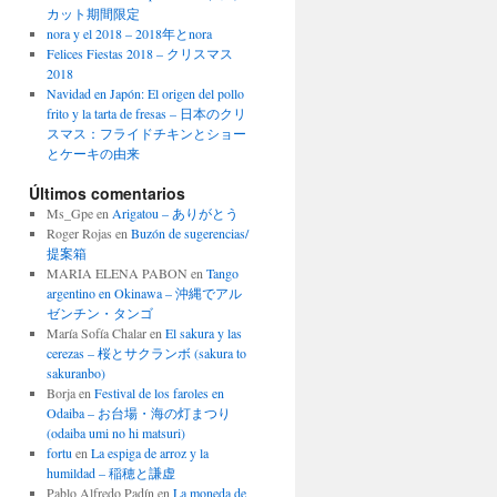
カット期間限定
nora y el 2018 – 2018年とnora
Felices Fiestas 2018 – クリスマス
2018
Navidad en Japón: El origen del pollo
frito y la tarta de fresas – 日本のクリ
スマス：フライドチキンとショー
とケーキの由来
Últimos comentarios
Ms_Gpe
en
Arigatou – ありがとう
Roger Rojas
en
Buzón de sugerencias/
提案箱
MARIA ELENA PABON
en
Tango
argentino en Okinawa – 沖縄でアル
ゼンチン・タンゴ
María Sofía Chalar
en
El sakura y las
cerezas – 桜とサクランボ (sakura to
sakuranbo)
Borja
en
Festival de los faroles en
Odaiba – お台場・海の灯まつり
(odaiba umi no hi matsuri)
fortu
en
La espiga de arroz y la
humildad – 稲穂と謙虚
Pablo Alfredo Padín
en
La moneda de