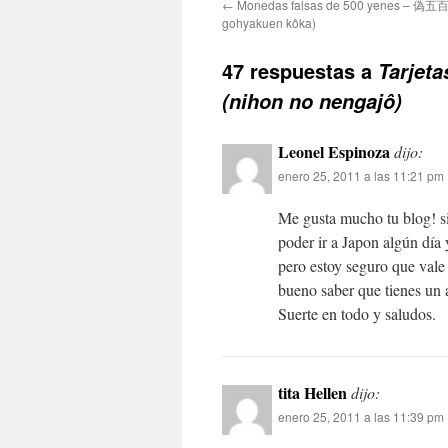
←
Monedas falsas de 500 yenes – 偽
gohyakuen kôka)
47 respuestas a
Tarjet
(nihon no nengajô)
Leonel Espinoza
dijo:
enero 25, 2011 a las 11:21 pm
Me gusta mucho tu blog! si
poder ir a Japon algún día y
pero estoy seguro que vale
bueno saber que tienes un 
Suerte en todo y saludos.
tita Hellen
dijo:
enero 25, 2011 a las 11:39 pm