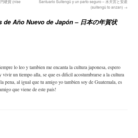
五百円硬貨 (nise
Santuario Suitengû y un parto seguro – 水天宮と安産
(suitengû to anzan)
→
as de Año Nuevo de Japón – 日本の年賀状
empre lo leo y tambien me encanta la cultura japonesa, espero
 vivir un tiempo alla, se que es dificil acostumbrarse a la cultura
 la pena, al igual que tu amigo yo tambien soy de Guatemala, es
amigo que viene de este país!