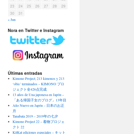
23
24
25
26
27
28
29
30
31
« Jun
Nora en Twitter e Instagram
Últimas entradas
Kimono Project; 213 kimonos y 213
‘obis’ terminados – KIMONO プロ
ジェクト全426点完成
13 años de Una japonesa en Japón –
「ある帰国子女のブログ」13年目
Año Nuevo en Japón – 日本のお正
月
Tanabata 2019 – 2019年の七夕
Kimono Project 22 – 着物プロジェ
クト 22
KitKat ediciones especiales – キット