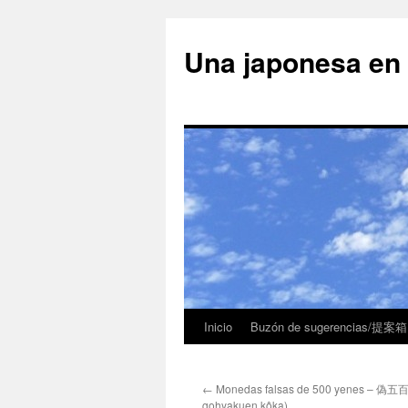
Una japonesa
Inicio
Buzón de sugerencias/提案箱
←
Monedas falsas de 500 yenes – 偽
gohyakuen kôka)