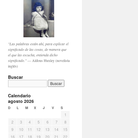
"Las palabras están ahí, para explicar el
significado de las cosas, de manera que
el que las escucha, entienda dicho
significado."
— Aldous Huxley (novelista
inglés)
Buscar
Calendario
agosto 2026
D
L
M
X
J
V
S
1
2
3
4
5
6
7
8
9
10
11
12
13
14
15
16
17
18
19
20
21
22