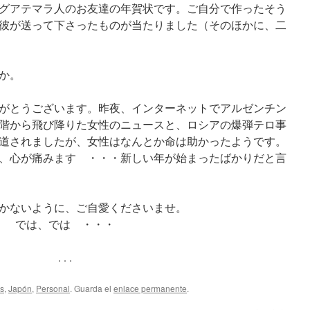
グアテマラ人のお友達の年賀状です。ご自分で作ったそう
彼が送って下さったものが当たりました（そのほかに、二
か。
がとうございます。昨夜、インターネットでアルゼンチン
3階から飛び降りた女性のニュースと、ロシアの爆弾テロ事
道されましたが、女性はなんとか命は助かったようです。
、心が痛みます ・・・新しい年が始まったばかりだと言
かないように、ご自愛くださいませ。
では、では ・・・
. . .
s
,
Japón
,
Personal
. Guarda el
enlace permanente
.