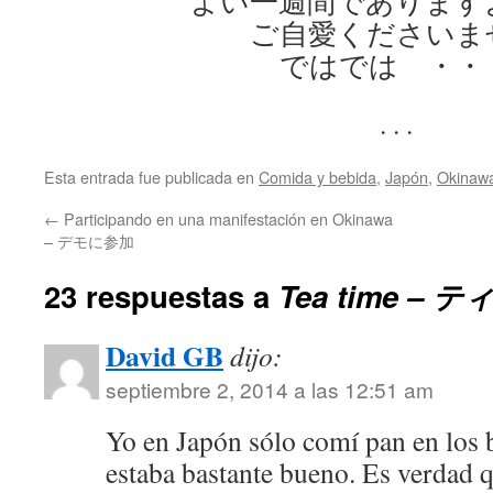
よい一週間であります
ご自愛くださいま
ではでは ・・
. . .
Esta entrada fue publicada en
Comida y bebida
,
Japón
,
Okinaw
←
Participando en una manifestación en Okinawa
– デモに参加
23 respuestas a
Tea time –
David GB
dijo:
septiembre 2, 2014 a las 12:51 am
Yo en Japón sólo comí pan en los b
estaba bastante bueno. Es verdad 