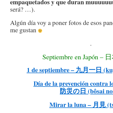
empaquetados y que duran muuuuuuu
será? …).
Algún día voy a poner fotos de esos pan
me gustan
.
Septiembre en Japón
1 de septiembre – 九月一日 (kuga
Día de la prevención contra l
防災の日 (bôsai no 
Mirar la luna – 月見 (t