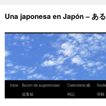
Una japonesa en Japón
Inicio
Buzón de sugerencias/
Calendario/歳
Grull
提案箱
時記
羽鶴