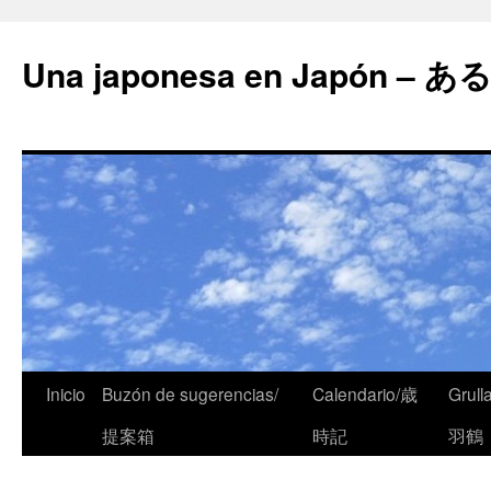
Una japonesa en Japón
Inicio
Buzón de sugerencias/
Calendario/歳
Grull
提案箱
時記
羽鶴