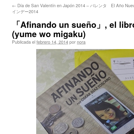
←
Día de San Valentín en Japón 2014 – バレンタ
El Año Nue
インデー2014
「Afinando un sueño」, el 
(yume wo migaku)
Publicada el
febrero 14, 2014
por
nora