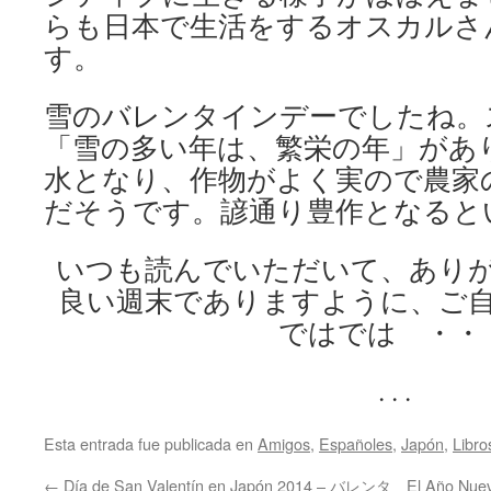
らも日本で生活をするオスカルさ
す。
雪のバレンタインデーでしたね。
「雪の多い年は、繁栄の年」があ
水となり、作物がよく実ので農家
だそうです。諺通り豊作となると
いつも読んでいただいて、あり
良い週末でありますように、ご
ではでは ・・
. . .
Esta entrada fue publicada en
Amigos
,
Españoles
,
Japón
,
Libro
←
Día de San Valentín en Japón 2014 – バレンタ
El Año Nue