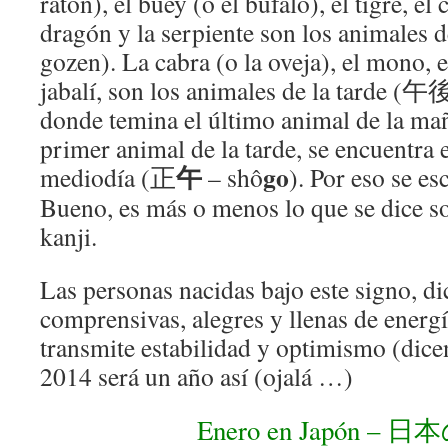
ratón), el buey (o el búfalo), el tigre, el 
dragón y la serpiente son los animale
gozen). La cabra (o la oveja), el mono, el
jabalí, son los animales de la tarde (午後
donde temina el último animal de la ma
primer animal de la tarde, se encuentra el
午
go
mediodía (正
– shô
). Por eso se es
Bueno, es más o menos lo que se dice so
kanji.
Las personas nacidas bajo este signo, di
comprensivas, alegres y llenas de energ
transmite estabilidad y optimismo (dice
2014 será un año así (ojalá …)
Enero en Japón –