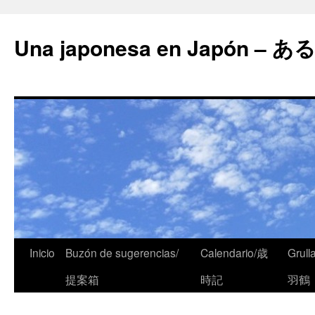
Una japonesa en Japón
Inicio
Buzón de sugerencias/
Calendario/歳
Grull
提案箱
時記
羽鶴