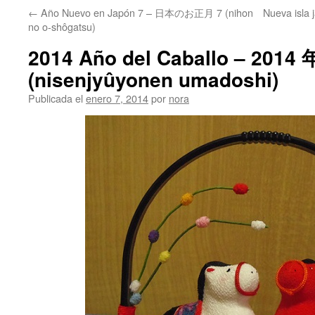
←
Año Nuevo en Japón 7 – 日本のお正月 7 (nihon
Nueva isl
no o-shôgatsu)
2014 Año del Caballo – 201
(nisenjyûyonen umadoshi)
Publicada el
enero 7, 2014
por
nora