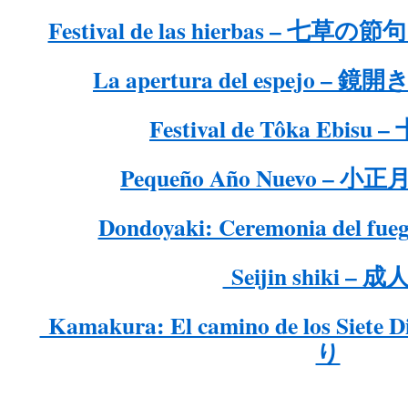
Festival de las hierbas – 七草の節句 
La apertura del espejo – 鏡開き
Festival de Tôka Ebis
Pequeño Año Nuevo – 小正月 
Dondoyaki: Ceremonia del 
Seijin shiki – 
Kamakura: El camino de los Sie
り
.